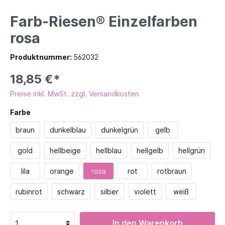
Farb-Riesen® Einzelfarben
rosa
Produktnummer:
562032
18,85 €*
Preise inkl. MwSt. zzgl. Versandkosten
Farbe
braun
dunkelblau
dunkelgrün
gelb
gold
hellbeige
hellblau
hellgelb
hellgrün
lila
orange
rosa
rot
rotbraun
rubinrot
schwarz
silber
violett
weiß
In den Warenkorb