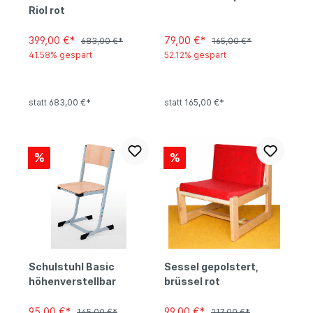
Riol rot
399,00 €*
79,00 €*
683,00 €*
165,00 €*
41.58% gespart
52.12% gespart
statt 683,00 €*
statt 165,00 €*
%
%
Schulstuhl Basic
Sessel gepolstert,
höhenverstellbar
brüssel rot
95,00 €*
99,00 €*
145,00 €*
217,00 €*