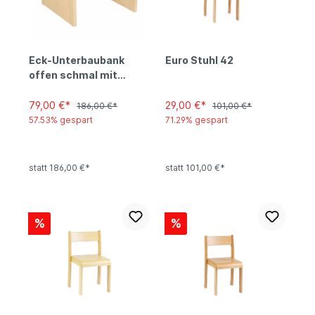
Eck-Unterbaubank
Euro Stuhl 42
offen schmal mit
Tretford Teppich 517
riviera
79,00 €*
29,00 €*
186,00 €*
101,00 €*
57.53% gespart
71.29% gespart
statt 186,00 €*
statt 101,00 €*
%
%