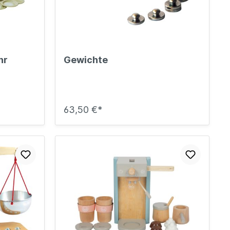
Sicherheit
Bilder- und Wimmelbücher
Lärm- & Schallschutz
Bastelbücher
Erste Hilfe
Schulvorbereitung
itsplätze
Sicherheit im Alltag
Gefühle und Mitgefühl
hr
Gewichte
Fachbücher
Spiel- und Beschäftigung
Kleinkindbücher
63,50 €*
Sinneswahrnehmung
Was ist was?
Sachwissen
hren
Märchen
Kochbücher