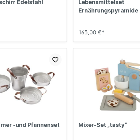
chirr Edelstahl
Lebensmittelset
Ernährungspyramide
*
165,00 €*
imer -und Pfannenset
Mixer-Set „tasty“