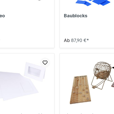
eo
Baublocks
*
Ab
87,90 €*