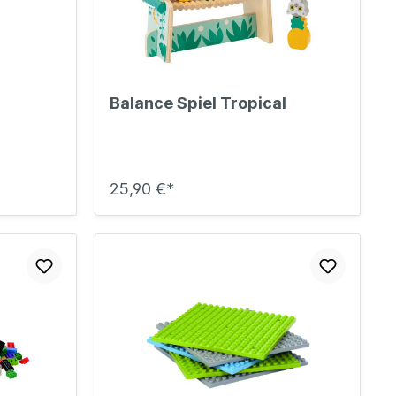
Sicherheit
Bilder- und Wimmelbücher
Lärm- & Schallschutz
Bastelbücher
Erste Hilfe
Schulvorbereitung
itsplätze
Sicherheit im Alltag
Gefühle und Mitgefühl
Balance Spiel Tropical
Fachbücher
Spiel- und Beschäftigung
Kleinkindbücher
25,90 €*
Sinneswahrnehmung
Was ist was?
Sachwissen
hren
Märchen
Kochbücher