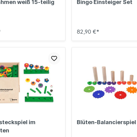
ahmen weiß 15-teilig
Bingo Einsteiger Set
*
82,90 €*
teckspiel im
Blüten-Balancierspiel
ten