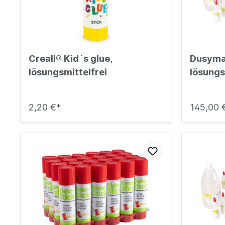
Ruhe- und Schlafräume
Küche u
Koope
Buntstifte, Filzstifte & Wachsmaler
Krippenruheraum
Küche
Malen, Farbe & Pinsel
Balan
Stapelliegen & -betten
Kreativ mit Kleinkindern
Küche
Ballsp
Filz, Stoff & Wolle
Liegepolster & Matratzen
Servi
Creall® Kid´s glue,
Dusyma 
Perlen
Bettwäsche
Geschi
Gestalten mit Glitter, Glitzer und
lösungsmittelfrei
lösungs
Schlafraumutensilien
Glanz
Für di
Bügelperlen & Zubehör
Schränke für Schlafzubehör
Küche
2,20 €*
Gestalten mit Papier & Pappe
145,00 
Schlafpodeste & -ebenen
Kreativmaterial
Kneten und Modellieren
Gestalten mit Holz
Werkzeuge & Werkraum
Frühling, Ostern, Muttertag
Herbst & Laterne
Advent, Weihnachten & Winter