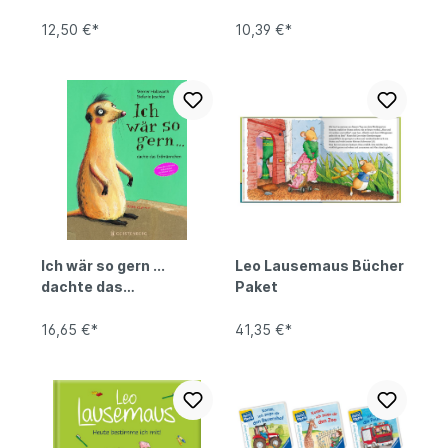
Äffchen fühlen so!
12,50 €*
10,39 €*
Ich wär so gern ...
Leo Lausemaus Bücher
dachte das
Paket
Erdmännchen
16,65 €*
41,35 €*