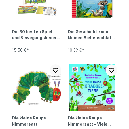
Die 30 besten Spiel-
Die Geschichte vom
und Bewegungslieder
kleinen Siebenschläfer,
Bildkarten
der den ganzen Tag
lang grummelig war
15,50 €*
10,39 €*
Die kleine Raupe
Die kleine Raupe
Nimmersatt
Nimmersatt - Viele