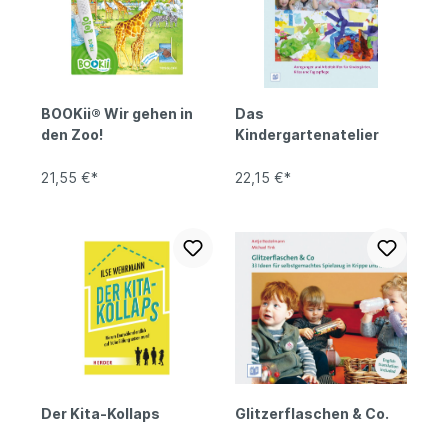
BOOKii® Wir gehen in
Das
den Zoo!
Kindergartenatelier
21,55 €*
22,15 €*
Der Kita-Kollaps
Glitzerflaschen & Co.