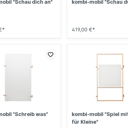
obil "Schau dich an"
kombi-mobil "Schau d
€*
419,00 €*
obil "Schreib was"
kombi-mobil "Spiel mit
für Kleine"