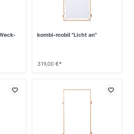
Sicherheit
Bilder- und Wimmelbücher
Lärm- & Schallschutz
Bastelbücher
Erste Hilfe
Schulvorbereitung
itsplätze
Sicherheit im Alltag
Gefühle und Mitgefühl
 Weck-
kombi-mobil "Licht an"
Fachbücher
Spiel- und Beschäftigung
Kleinkindbücher
319,00 €*
Sinneswahrnehmung
Was ist was?
Sachwissen
hren
Märchen
Kochbücher