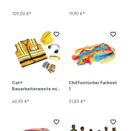
109,00 €*
19,90 €*
Cat®
Chiffontücher Farbset
Bauarbeiterweste mit
1
Zubehör
40,90 €*
31,80 €*