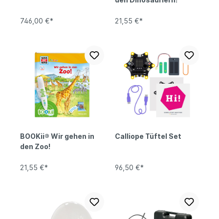
746,00 €*
21,55 €*
BOOKii® Wir gehen in
Calliope Tüftel Set
den Zoo!
21,55 €*
96,50 €*