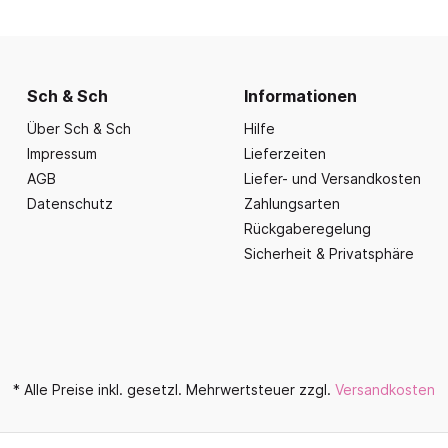
nd Essbereich
Büroausstattung und
ration
Fahrzeuge
Präsentation
nplanungen
ce
Outdoor-Sitzmöbel
Büromöbel Silvio
nprogramm
iele
Schaukelparadies
Wand- und kleine Arbe
Sch & Sch
Informationen
erwagen & Frühstückstheke
Spielplatzgeräte
Bistromöbel
Über Sch & Sch
Hilfe
rr
Spielhäuser
Tafeln und Pinnwände
Impressum
Lieferzeiten
e Krippe
Naturverbunden
AGB
Liefer- und Versandkosten
Präsentation
nzubehör
Datenschutz
Zahlungsarten
Fallschutz
Vitrinen
Rückgaberegelung
Dekoration
Sicherheit & Privatsphäre
Wandgestaltung
Aufräumen & Aufbewa
* Alle Preise inkl. gesetzl. Mehrwertsteuer zzgl.
Versandkosten