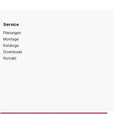
Sicherheit
Bilder- und Wimmelbücher
Lärm- & Schallschutz
Bastelbücher
Erste Hilfe
Schulvorbereitung
itsplätze
Service
Sicherheit im Alltag
Gefühle und Mitgefühl
Planungen
Fachbücher
Montage
Spiel- und Beschäftigung
Kataloge
Downloads
Kleinkindbücher
Kontakt
Sinneswahrnehmung
Was ist was?
Sachwissen
hren
Märchen
Kochbücher