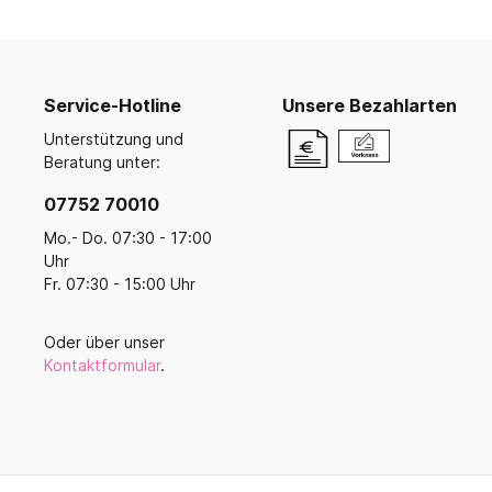
Ruhe- und Schlafräume
Küche u
Koope
Buntstifte, Filzstifte & Wachsmaler
Krippenruheraum
Küche
Malen, Farbe & Pinsel
Balan
Stapelliegen & -betten
Kreativ mit Kleinkindern
Küche
Ballsp
Filz, Stoff & Wolle
Service-Hotline
Unsere Bezahlarten
Liegepolster & Matratzen
Servi
Perlen
Unterstützung und
Bettwäsche
Geschi
Gestalten mit Glitter, Glitzer und
Beratung unter:
Schlafraumutensilien
Glanz
Für di
07752 70010
Bügelperlen & Zubehör
Schränke für Schlafzubehör
Küche
Gestalten mit Papier & Pappe
Mo.- Do. 07:30 - 17:00
Schlafpodeste & -ebenen
Kreativmaterial
Uhr
Fr. 07:30 - 15:00 Uhr
Kneten und Modellieren
Gestalten mit Holz
Werkzeuge & Werkraum
Oder über unser
Kontaktformular
.
Frühling, Ostern, Muttertag
Herbst & Laterne
Advent, Weihnachten & Winter