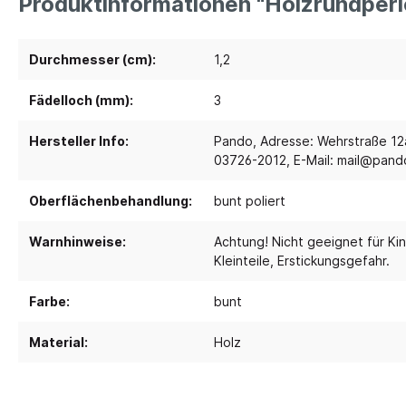
Produktinformationen "Holzrundperle
Spielebenen und Podeste
Polster
Durchmesser (cm):
1,2
Traumhaus 4.0
Kusch
Fädelloch (mm):
3
Tobini®
Sofas
Spielhöhlen
Sitzsa
Hersteller Info:
Pando, Adresse: Wehrstraße 12a
03726-2012, E-Mail: mail@pan
Pavilla
Segel
RaumWürfel - DusyDo
Teppi
Oberflächenbehandlung:
bunt poliert
Kreativität
Sport, 
RaumHäuser - DusyDo
Warnhinweise:
Achtung! Nicht geeignet für Kin
Musik und Instrumente
Anato
kombi-mobil
Kleinteile, Erstickungsgefahr.
Steck- und Legematerial
Matte
U3 Podeste
Farbe:
bunt
Kreatives Gestalten und
Tanz 
Podeste
Werken
Spielp
Material:
Holz
Papier und Folien
Bewe
Kleben
Schau
Schneiden