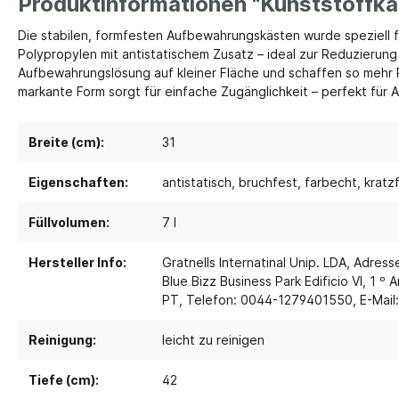
Produktinformationen "Kunststoffkas
Die stabilen, formfesten Aufbewahrungskästen wurde speziell f
Spielebenen und Podeste
Polster
Polypropylen mit antistatischem Zusatz – ideal zur Reduzierun
Aufbewahrungslösung auf kleiner Fläche und schaffen so mehr Ra
Traumhaus 4.0
Kusch
markante Form sorgt für einfache Zugänglichkeit – perfekt für A
Tobini®
Sofas
Spielhöhlen
Sitzsa
Breite (cm):
31
Pavilla
Segel
Eigenschaften:
antistatisch
, bruchfest
, farbecht
, kratz
RaumWürfel - DusyDo
Teppi
Kreativität
Sport, 
RaumHäuser - DusyDo
Füllvolumen:
7 l
Musik und Instrumente
Anato
kombi-mobil
Hersteller Info:
Gratnells Internatinal Unip. LDA, Adres
Steck- und Legematerial
Matte
U3 Podeste
Blue Bizz Business Park Edificio VI, 1 º
Kreatives Gestalten und Werken
Tanz 
PT, Telefon: 0044-1279401550, E-Mail:
Podeste
Papier und Folien
Spielp
Reinigung:
leicht zu reinigen
Kleben
Bewe
Schneiden
Tiefe (cm):
42
Schau
Buntstifte, Filzstifte & Wachsmaler