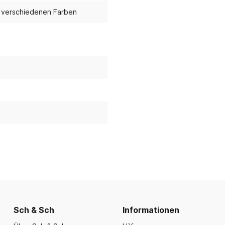
nd Essbereich
Büroausstattung und
ration
Fahrzeuge
t verschiedenen Farben
Präsentation
nplanungen
ce
Outdoor-Sitzmöbel
Büromöbel Silvio
nprogramm
iele
Schaukelparadies
Wand- und kleine Arbe
erwagen & Frühstückstheke
Spielplatzgeräte
Bistromöbel
rr
Spielhäuser
Tafeln und Pinnwände
e Krippe
Naturverbunden
Präsentation
nzubehör
Fallschutz
Vitrinen
Dekoration
Wandgestaltung
Aufräumen & Aufbewa
Sch & Sch
Informationen