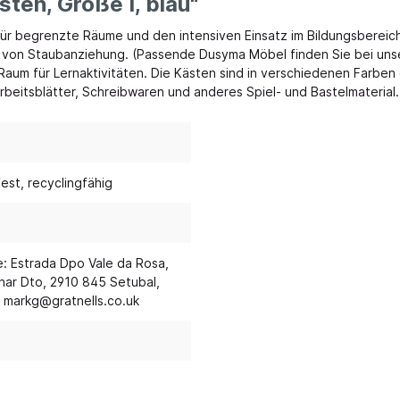
ten, Größe I, blau"
ür begrenzte Räume und den intensiven Einsatz im Bildungsbereich
möbel und Kuschelecken
Eingangsbereich
g von Staubanziehung. (Passende Dusyma Möbel finden Sie bei unse
um für Lernaktivitäten. Die Kästen sind in verschiedenen Farben e
elecken & Podeste
Garderobensystem H
rbeitsblätter, Schreibwaren und anderes Spiel- und Bastelmaterial.
 & Polstermöbel
Garderobensystem J
ck & Sitzkissen
Gardeobensysteme
 & Baldachine
Mobile Garderobe
fest
, recyclingfähig
che
Garderobenpodest
Bewegung, Körper
Outdoor
Stell-, Wand- und Reg
mie & Ernährung
Sandspiel & Zubehör
Garderobenzubehör
se: Estrada Dpo Vale da Rosa,
n & Fallschutz
Sonnenschutz
Stiefel-, und Taschen
 Anar Dto, 2910 845 Setubal,
-schränke
& Jonglage
Transportwagen
 markg@gratnells.co.uk
Metallgarderoben, -sch
olster
Rutschenparadies
stiefelwagen
gungsraum
Wasserspiel
keln
Kletterparadies