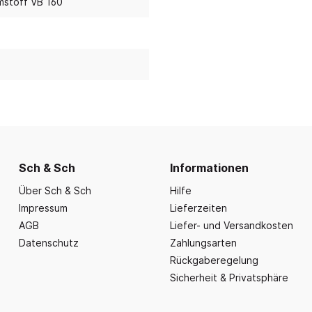
nd Essbereich
Büroausstattung und
umstoff VB 160
ration
Fahrzeuge
Präsentation
nplanungen
ce
Outdoor-Sitzmöbel
Büromöbel Silvio
nprogramm
iele
Schaukelparadies
Wand- und kleine Arbe
erwagen & Frühstückstheke
Spielplatzgeräte
Bistromöbel
rr
Spielhäuser
Tafeln und Pinnwände
e Krippe
Naturverbunden
Präsentation
nzubehör
Fallschutz
Vitrinen
Sch & Sch
Informationen
Dekoration
Über Sch & Sch
Hilfe
Wandgestaltung
Impressum
Lieferzeiten
Aufräumen & Aufbewa
AGB
Liefer- und Versandkosten
Datenschutz
Zahlungsarten
Rückgaberegelung
Sicherheit & Privatsphäre