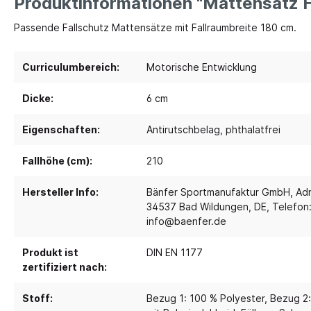
Produktinformationen "Mattensatz Fa
Passende Fallschutz Mattensätze mit Fallraumbreite 180 cm.
Spielebenen und Podeste
Polster
Traumhaus 4.0
Kusch
Curriculumbereich:
Motorische Entwicklung
Tobini®
Sofas
Dicke:
6 cm
Spielhöhlen
Sitzsa
Pavilla
Segel
Eigenschaften:
Antirutschbelag
, phthalatfrei
RaumWürfel - DusyDo
Teppi
Fallhöhe (cm):
210
Kreativität
Sport, 
RaumHäuser - DusyDo
Musik und Instrumente
Anato
kombi-mobil
Hersteller Info:
Bänfer Sportmanufaktur GmbH, Adre
34537 Bad Wildungen, DE, Telefon:
Steck- und Legematerial
Matte
U3 Podeste
info@baenfer.de
Kreatives Gestalten und Werken
Tanz 
Podeste
Produkt ist
DIN EN 1177
Papier und Folien
Spielp
zertifiziert nach:
Kleben
Bewe
Schneiden
Stoff:
Bezug 1: 100 % Polyester
, Bezug 2
Schau
Buntstifte, Filzstifte & Wachsmaler