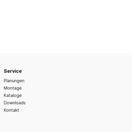
Sicherheit
Bilder- und Wimmelbücher
Lärm- & Schallschutz
Bastelbücher
Erste Hilfe
Schulvorbereitung
itsplätze
Sicherheit im Alltag
Gefühle und Mitgefühl
Fachbücher
Spiel- und Beschäftigung
Kleinkindbücher
Sinneswahrnehmung
Service
Was ist was?
Planungen
Montage
Sachwissen
hren
Kataloge
Märchen
Downloads
Kochbücher
Kontakt