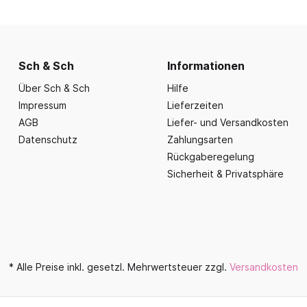
nd Essbereich
Büroausstattung und
ration
Fahrzeuge
Präsentation
nplanungen
ce
Outdoor-Sitzmöbel
Büromöbel Silvio
nprogramm
iele
Schaukelparadies
Wand- und kleine Arbe
Sch & Sch
Informationen
erwagen & Frühstückstheke
Spielplatzgeräte
Bistromöbel
Über Sch & Sch
Hilfe
rr
Spielhäuser
Tafeln und Pinnwände
Impressum
Lieferzeiten
e Krippe
Naturverbunden
AGB
Liefer- und Versandkosten
Präsentation
nzubehör
Datenschutz
Zahlungsarten
Fallschutz
Vitrinen
Rückgaberegelung
Dekoration
Sicherheit & Privatsphäre
Wandgestaltung
Aufräumen & Aufbewa
* Alle Preise inkl. gesetzl. Mehrwertsteuer zzgl.
Versandkosten