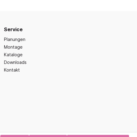
Sicherheit
Bilder- und Wimmelbücher
Lärm- & Schallschutz
Bastelbücher
Erste Hilfe
Schulvorbereitung
itsplätze
Service
Sicherheit im Alltag
Gefühle und Mitgefühl
Planungen
Fachbücher
Montage
Spiel- und Beschäftigung
Kataloge
Downloads
Kleinkindbücher
Kontakt
Sinneswahrnehmung
Was ist was?
Sachwissen
hren
Märchen
Kochbücher