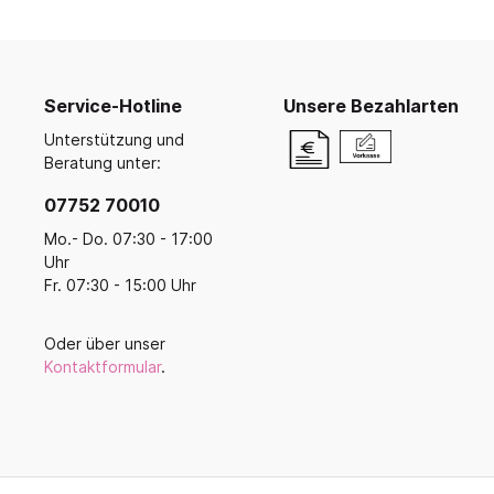
Ruhe- und Schlafräume
Küche u
Koope
Buntstifte, Filzstifte & Wachsmaler
Krippenruheraum
Küche
Malen, Farbe & Pinsel
Balan
Stapelliegen & -betten
Kreativ mit Kleinkindern
Küche
Ballsp
Filz, Stoff & Wolle
Service-Hotline
Unsere Bezahlarten
Liegepolster & Matratzen
Servi
Perlen
Unterstützung und
Bettwäsche
Geschi
Gestalten mit Glitter, Glitzer und
Beratung unter:
Schlafraumutensilien
Glanz
Für di
07752 70010
Bügelperlen & Zubehör
Schränke für Schlafzubehör
Küche
Gestalten mit Papier & Pappe
Mo.- Do. 07:30 - 17:00
Schlafpodeste & -ebenen
Kreativmaterial
Uhr
Fr. 07:30 - 15:00 Uhr
Kneten und Modellieren
Gestalten mit Holz
Werkzeuge & Werkraum
Oder über unser
Kontaktformular
.
Frühling, Ostern, Muttertag
Herbst & Laterne
Advent, Weihnachten & Winter