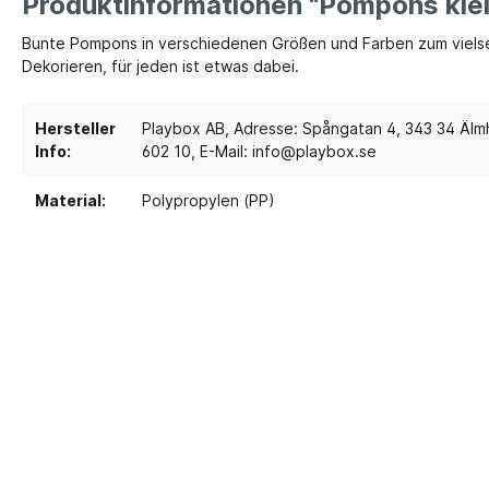
Produktinformationen "Pompons klei
Bunte Pompons in verschiedenen Größen und Farben zum vielsei
Spielebenen und Podeste
Polster
Dekorieren, für jeden ist etwas dabei.
Traumhaus 4.0
Kusch
Tobini®
Sofas
Hersteller
Playbox AB, Adresse: Spångatan 4, 343 34 Älmh
Info:
602 10, E-Mail: info@playbox.se
Spielhöhlen
Sitzsa
Pavilla
Segel
Material:
Polypropylen (PP)
RaumWürfel - DusyDo
Teppi
Kreativität
Sport, 
RaumHäuser - DusyDo
Musik und Instrumente
Anato
kombi-mobil
Steck- und Legematerial
Matte
U3 Podeste
Kreatives Gestalten und
Tanz 
Podeste
Werken
Spielp
Papier und Folien
Bewe
Kleben
Schau
Schneiden