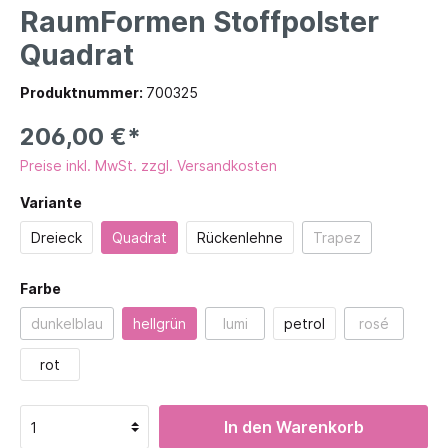
RaumFormen Stoffpolster
Quadrat
Produktnummer:
700325
206,00 €*
Preise inkl. MwSt. zzgl. Versandkosten
Variante
Dreieck
Quadrat
Rückenlehne
Trapez
Farbe
dunkelblau
hellgrün
lumi
petrol
rosé
rot
In den Warenkorb