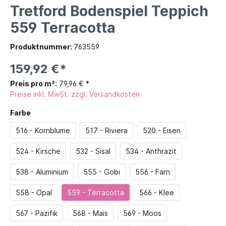
Tretford Bodenspiel Teppich
559 Terracotta
Produktnummer:
763559
159,92 €*
Preis pro m²:
79,96 € *
Preise inkl. MwSt. zzgl. Versandkosten
Farbe
516 - Kornblume
517 - Riviera
520 - Eisen
524 - Kirsche
532 - Sisal
534 - Anthrazit
538 - Aluminium
555 - Gobi
556 - Farn
558 - Opal
559 - Terracotta
566 - Klee
567 - Pazifik
568 - Mais
569 - Moos