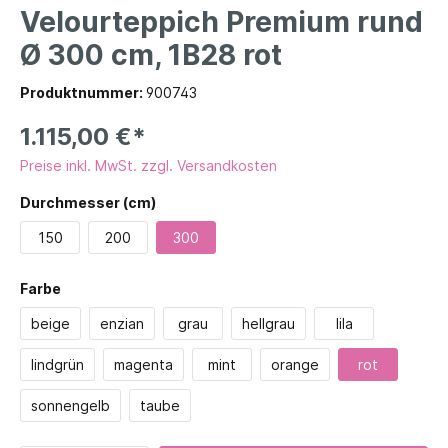
Velourteppich Premium rund
Ø 300 cm, 1B28 rot
Produktnummer:
900743
1.115,00 €*
Preise inkl. MwSt. zzgl. Versandkosten
Durchmesser (cm)
150
200
300
Farbe
beige
enzian
grau
hellgrau
lila
lindgrün
magenta
mint
orange
rot
sonnengelb
taube