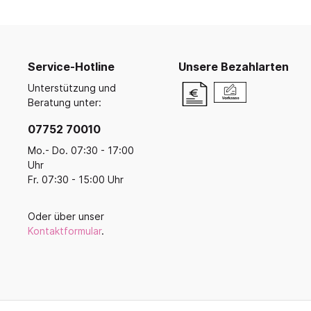
Ruhe- und Schlafräume
Küche u
Koope
Buntstifte, Filzstifte & Wachsmaler
Krippenruheraum
Küche
Malen, Farbe & Pinsel
Balan
Stapelliegen & -betten
Kreativ mit Kleinkindern
Küche
Ballsp
Filz, Stoff & Wolle
Service-Hotline
Unsere Bezahlarten
Liegepolster & Matratzen
Servi
Perlen
Unterstützung und
Bettwäsche
Geschi
Gestalten mit Glitter, Glitzer und
Beratung unter:
Schlafraumutensilien
Glanz
Für di
07752 70010
Bügelperlen & Zubehör
Schränke für Schlafzubehör
Küche
Gestalten mit Papier & Pappe
Mo.- Do. 07:30 - 17:00
Schlafpodeste & -ebenen
Kreativmaterial
Uhr
Fr. 07:30 - 15:00 Uhr
Kneten und Modellieren
Gestalten mit Holz
Werkzeuge & Werkraum
Oder über unser
Kontaktformular
.
Frühling, Ostern, Muttertag
Herbst & Laterne
Advent, Weihnachten & Winter