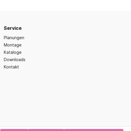
Sicherheit
Bilder- und Wimmelbücher
Lärm- & Schallschutz
Bastelbücher
Erste Hilfe
Schulvorbereitung
itsplätze
Service
Sicherheit im Alltag
Gefühle und Mitgefühl
Planungen
Fachbücher
Montage
Spiel- und Beschäftigung
Kataloge
Downloads
Kleinkindbücher
Kontakt
Sinneswahrnehmung
Was ist was?
Sachwissen
hren
Märchen
Kochbücher