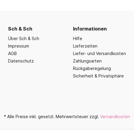
nd Essbereich
Büroausstattung und
ration
Fahrzeuge
Präsentation
nplanungen
ce
Outdoor-Sitzmöbel
Büromöbel Silvio
nprogramm
iele
Schaukelparadies
Wand- und kleine Arbe
Sch & Sch
Informationen
erwagen & Frühstückstheke
Spielplatzgeräte
Bistromöbel
Über Sch & Sch
Hilfe
rr
Spielhäuser
Tafeln und Pinnwände
Impressum
Lieferzeiten
e Krippe
Naturverbunden
AGB
Liefer- und Versandkosten
Präsentation
nzubehör
Datenschutz
Zahlungsarten
Fallschutz
Vitrinen
Rückgaberegelung
Dekoration
Sicherheit & Privatsphäre
Wandgestaltung
Aufräumen & Aufbewa
* Alle Preise inkl. gesetzl. Mehrwertsteuer zzgl.
Versandkosten