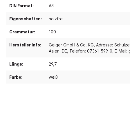
DIN Format:
A3
Spielebenen und Podeste
Polster
Eigenschaften:
holzfrei
Traumhaus 4.0
Kusch
Grammatur:
100
Tobini®
Sofas
Spielhöhlen
Sitzsa
Hersteller Info:
Geiger GmbH & Co. KG, Adresse: Schulze
Aalen, DE, Telefon: 07361-599-0, E-Mail
Pavilla
Segel
RaumWürfel - DusyDo
Teppi
Länge:
29,7
Kreativität
Sport, 
RaumHäuser - DusyDo
Farbe:
weiß
Musik und Instrumente
Anato
kombi-mobil
Steck- und Legematerial
Matte
U3 Podeste
Kreatives Gestalten und
Tanz 
Podeste
Werken
Spielp
Papier und Folien
Bewe
Kleben
Schau
Schneiden