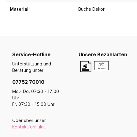
Ruhe- und Schlafräume
Küche u
Koope
Malen, Farbe & Pinsel
Material:
Buche Dekor
Krippenruheraum
Küche
Kreativ mit Kleinkindern
Balan
Stapelliegen & -betten
Küche
Filz, Stoff & Wolle
Ballsp
Perlen
Liegepolster & Matratzen
Servi
Gestalten mit Glitter, Glitzer und
Bettwäsche
Geschi
Glanz
Schlafraumutensilien
Für di
Bügelperlen & Zubehör
Service-Hotline
Unsere Bezahlarten
Gestalten mit Papier & Pappe
Schränke für Schlafzubehör
Küche
Unterstützung und
Kreativmaterial
Schlafpodeste & -ebenen
Beratung unter:
Kneten und Modellieren
Gestalten mit Holz
07752 70010
Werkzeuge & Werkraum
Mo.- Do. 07:30 - 17:00
Frühling, Ostern, Muttertag
Uhr
Herbst & Laterne
Fr. 07:30 - 15:00 Uhr
Advent, Weihnachten & Winter
Oder über unser
Kontaktformular
.