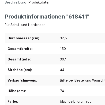
Beschreibung
Produktdaten
Spielebenen und Podeste
Polster
Produktinformationen "618411"
Traumhaus 4.0
Kusch
Für Schul- und Hortkinder.
Tobini®
Sofas
Spielhöhlen
Sitzsa
Durchmesser (cm):
32,5
Pavilla
Segel
Gesamtbreite:
150
RaumWürfel - DusyDo
Teppi
Kreativität
Sport, 
RaumHäuser - DusyDo
Gesamttiefe:
307
Musik und Instrumente
Anato
kombi-mobil
Sitzhöhe (cm):
44
Steck- und Legematerial
Matte
U3 Podeste
Kreatives Gestalten und Werken
Tanz 
Podeste
Verkaufshinweis:
Bitte bei Bestellung Wunsc
Papier und Folien
Spielp
Höhe (cm):
74
Kleben
Bewe
Schneiden
Schau
Farbe:
blau
, gelb
, grün
, rot
Buntstifte, Filzstifte & Wachsmaler