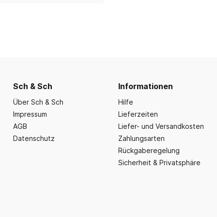
nd Essbereich
Büroausstattung und
ration
Fahrzeuge
Präsentation
nplanungen
ce
Outdoor-Sitzmöbel
Büromöbel Silvio
nprogramm
iele
Schaukelparadies
Wand- und kleine Arbe
erwagen & Frühstückstheke
Spielplatzgeräte
Bistromöbel
rr
Spielhäuser
Tafeln und Pinnwände
e Krippe
Naturverbunden
Sch & Sch
Informationen
Präsentation
nzubehör
Fallschutz
Über Sch & Sch
Hilfe
Vitrinen
Impressum
Lieferzeiten
Dekoration
AGB
Liefer- und Versandkosten
Wandgestaltung
Datenschutz
Zahlungsarten
Rückgaberegelung
Aufräumen & Aufbewa
Sicherheit & Privatsphäre