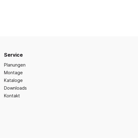
Sicherheit
Bilder- und Wimmelbücher
Lärm- & Schallschutz
Bastelbücher
Erste Hilfe
Schulvorbereitung
itsplätze
Sicherheit im Alltag
Gefühle und Mitgefühl
Fachbücher
Spiel- und Beschäftigung
Service
Kleinkindbücher
Planungen
Montage
Sinneswahrnehmung
Kataloge
Was ist was?
Downloads
Sachwissen
Kontakt
hren
Märchen
Kochbücher