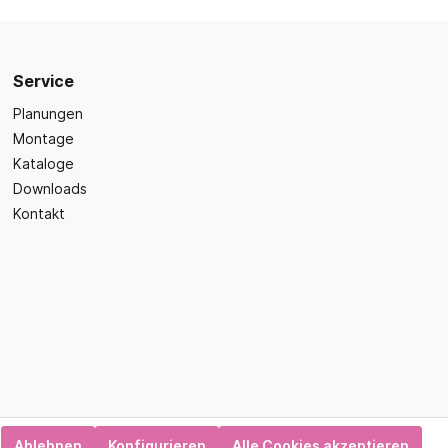
Sicherheit
Bilder- und Wimmelbücher
Lärm- & Schallschutz
Bastelbücher
Erste Hilfe
Schulvorbereitung
Service
itsplätze
Sicherheit im Alltag
Gefühle und Mitgefühl
Planungen
Montage
Fachbücher
Kataloge
Spiel- und Beschäftigung
Downloads
Kleinkindbücher
Kontakt
Sinneswahrnehmung
Was ist was?
Sachwissen
hren
Märchen
Kochbücher
Ablehnen
Konfigurieren
Alle Cookies akzeptieren