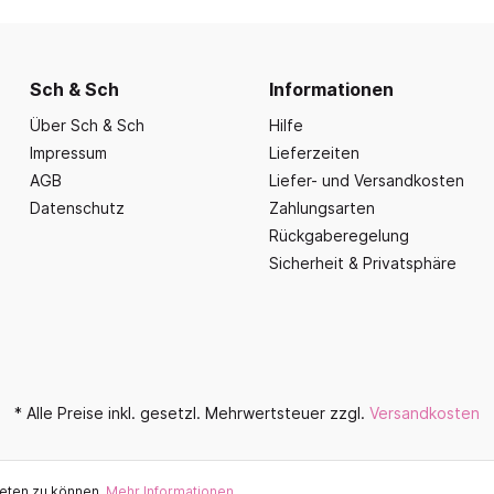
nd Essbereich
Büroausstattung und
ration
Fahrzeuge
Präsentation
nplanungen
ce
Outdoor-Sitzmöbel
Büromöbel Silvio
nprogramm
iele
Schaukelparadies
Sch & Sch
Informationen
Wand- und kleine Arbe
erwagen & Frühstückstheke
Spielplatzgeräte
Über Sch & Sch
Hilfe
Bistromöbel
rr
Impressum
Lieferzeiten
Spielhäuser
Tafeln und Pinnwände
e Krippe
AGB
Liefer- und Versandkosten
Naturverbunden
Präsentation
Datenschutz
Zahlungsarten
nzubehör
Fallschutz
Rückgaberegelung
Vitrinen
Sicherheit & Privatsphäre
Dekoration
Wandgestaltung
Aufräumen & Aufbewa
* Alle Preise inkl. gesetzl. Mehrwertsteuer zzgl.
Versandkosten
ieten zu können.
Mehr Informationen ...