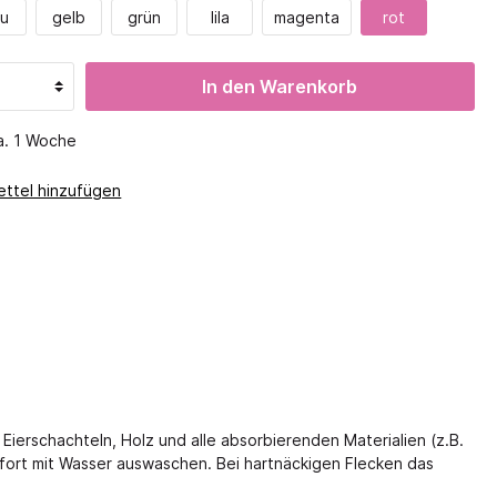
Magnete
 Aufteilung
au
gelb
grün
lila
magenta
rot
Krippenregale
Experimenterien
Höhe 188,5
Wetter
In den Warenkorb
tsspiele
Kodo
ale
Natur entdecken
ckel
ca. 1 Woche
Mechanik
sten
Montessori
ttel hinzufügen
o
Mathematik
Geometrie
Muster & Reihen
Messen & Wiegen
Lernsysteme
GMGM
Symmetrie
Zahlen, Mengen, Reihen
Apropos Mathe
 Eierschachteln, Holz und alle absorbierenden Materialien (z.B.
fort mit Wasser auswaschen. Bei hartnäckigen Flecken das
Digitale Medien
Digital