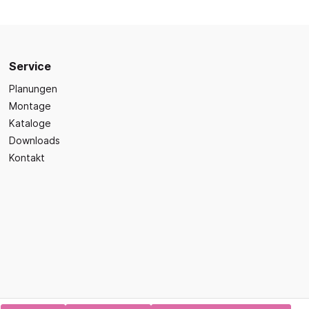
Sicherheit
Bilder- und Wimmelbücher
Lärm- & Schallschutz
Bastelbücher
Erste Hilfe
Schulvorbereitung
itsplätze
Service
Sicherheit im Alltag
Gefühle und Mitgefühl
Planungen
Fachbücher
Montage
Spiel- und Beschäftigung
Kataloge
Downloads
Kleinkindbücher
Kontakt
Sinneswahrnehmung
Was ist was?
Sachwissen
hren
Märchen
Kochbücher