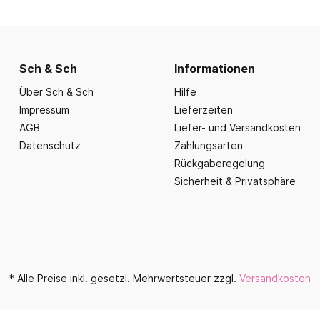
nd Essbereich
Büroausstattung und
ration
Fahrzeuge
Präsentation
nplanungen
ce
Outdoor-Sitzmöbel
Büromöbel Silvio
nprogramm
iele
Schaukelparadies
Wand- und kleine Arbe
Sch & Sch
Informationen
erwagen & Frühstückstheke
Spielplatzgeräte
Bistromöbel
Über Sch & Sch
Hilfe
rr
Spielhäuser
Tafeln und Pinnwände
Impressum
Lieferzeiten
e Krippe
Naturverbunden
AGB
Liefer- und Versandkosten
Präsentation
nzubehör
Datenschutz
Zahlungsarten
Fallschutz
Vitrinen
Rückgaberegelung
Dekoration
Sicherheit & Privatsphäre
Wandgestaltung
Aufräumen & Aufbewa
* Alle Preise inkl. gesetzl. Mehrwertsteuer zzgl.
Versandkosten