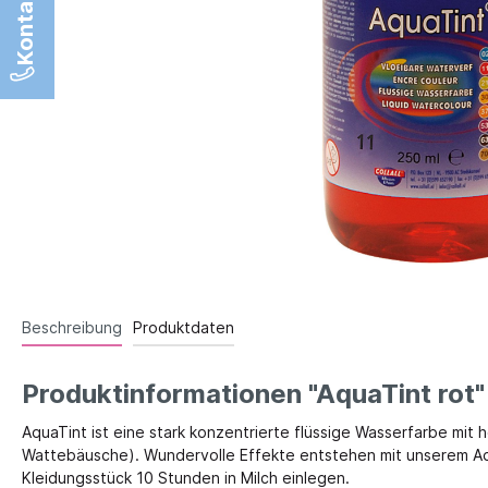
Sandspiel
Erw
Tierwe
Spielen im Freien
Son
Apropos Sprache
Küche
Tisch
Wortschatzerweiterung
In and
Bür
Geschichtenerzählen
Puppe
Sch
Artikulation
The
Der
Pu
Sprachförderspiele
Der
Pup
Der
Literacy
Pup
Der
Sprache aufnehmen
Pup
Spi
Auditive Wahrnehmung
Tis
Feste
Wer
Phonoglogisches Bewusstsein
Beschreibung
Produktdaten
Kultur
Kamishibai & Bildkarten
Fahrz
Produktinformationen "AquaTint rot"
AquaTint ist eine stark konzentrierte flüssige Wasserfarbe mit h
Wattebäusche). Wundervolle Effekte entstehen mit unserem Aqu
Kleidungsstück 10 Stunden in Milch einlegen.