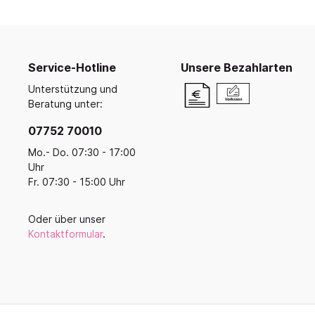
Ruhe- und Schlafräume
Küche u
Koope
Buntstifte, Filzstifte & Wachsmaler
Krippenruheraum
Küche
Malen, Farbe & Pinsel
Balan
Stapelliegen & -betten
Kreativ mit Kleinkindern
Küche
Ballsp
Filz, Stoff & Wolle
Service-Hotline
Unsere Bezahlarten
Liegepolster & Matratzen
Servi
Perlen
Unterstützung und
Bettwäsche
Geschi
Gestalten mit Glitter, Glitzer und
Beratung unter:
Schlafraumutensilien
Glanz
Für di
07752 70010
Bügelperlen & Zubehör
Schränke für Schlafzubehör
Küche
Gestalten mit Papier & Pappe
Mo.- Do. 07:30 - 17:00
Schlafpodeste & -ebenen
Kreativmaterial
Uhr
Fr. 07:30 - 15:00 Uhr
Kneten und Modellieren
Gestalten mit Holz
Werkzeuge & Werkraum
Oder über unser
Kontaktformular
.
Frühling, Ostern, Muttertag
Herbst & Laterne
Advent, Weihnachten & Winter