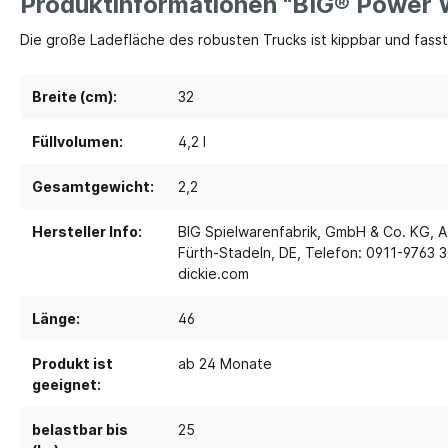
Produktinformationen "BIG® Power 
Die große Ladefläche des robusten Trucks ist kippbar und fasst 
Spielebenen und Podeste
Polster
Traumhaus 4.0
Kusch
Breite (cm):
32
Tobini®
Sofas
Füllvolumen:
4,2 l
Spielhöhlen
Sitzsa
Pavilla
Segel
Gesamtgewicht:
2,2
RaumWürfel - DusyDo
Teppi
Hersteller Info:
BIG Spielwarenfabrik, GmbH & Co. KG, A
Kreativität
Sport, 
RaumHäuser - DusyDo
Fürth-Stadeln, DE, Telefon: 0911-9763 3
Musik und Instrumente
Anato
dickie.com
kombi-mobil
Steck- und Legematerial
Matte
U3 Podeste
Länge:
46
Kreatives Gestalten und Werken
Tanz 
Podeste
Produkt ist
ab 24 Monate
Papier und Folien
Spielp
geeignet:
Kleben
Bewe
Schneiden
belastbar bis
25
Schau
Buntstifte, Filzstifte & Wachsmaler