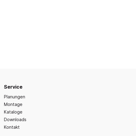
Sicherheit
Bilder- und Wimmelbücher
Lärm- & Schallschutz
Bastelbücher
Erste Hilfe
Schulvorbereitung
itsplätze
Sicherheit im Alltag
Gefühle und Mitgefühl
Fachbücher
Spiel- und Beschäftigung
Kleinkindbücher
Sinneswahrnehmung
Was ist was?
Service
Sachwissen
hren
Planungen
Märchen
Montage
Kochbücher
Kataloge
Downloads
Kontakt