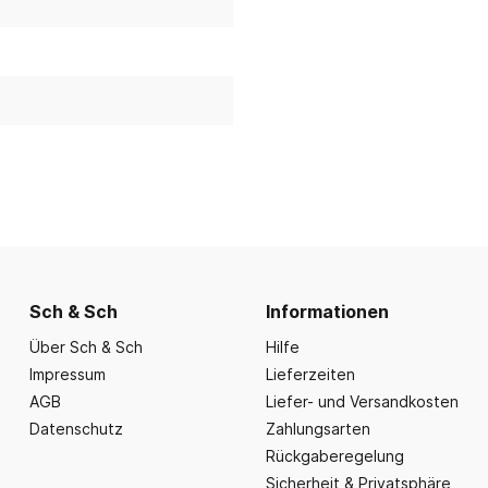
nd Essbereich
Büroausstattung und
ration
Fahrzeuge
Präsentation
nplanungen
ce
Outdoor-Sitzmöbel
Büromöbel Silvio
nprogramm
iele
Schaukelparadies
Wand- und kleine Arbe
erwagen & Frühstückstheke
Spielplatzgeräte
Bistromöbel
rr
Spielhäuser
Tafeln und Pinnwände
e Krippe
Naturverbunden
Präsentation
nzubehör
Fallschutz
Vitrinen
Dekoration
Wandgestaltung
Sch & Sch
Informationen
Aufräumen & Aufbewa
Über Sch & Sch
Hilfe
Impressum
Lieferzeiten
AGB
Liefer- und Versandkosten
Datenschutz
Zahlungsarten
Rückgaberegelung
Sicherheit & Privatsphäre