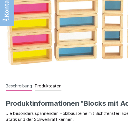
Sandspiel
Erw
Tierwe
Spielen im Freien
Son
Apropos Sprache
Küche
Tisch
Wortschatzerweiterung
In and
Bür
Geschichtenerzählen
Puppe
Sch
Artikulation
The
Der
Pu
Sprachförderspiele
Der
Pup
Der
Literacy
Pup
Der
Sprache aufnehmen
Pup
Spi
Auditive Wahrnehmung
Tis
Feste
Wer
Phonoglogisches Bewusstsein
Beschreibung
Produktdaten
Kultur
Kamishibai & Bildkarten
Fahrz
Produktinformationen "Blocks mit Ac
Die besonders spannenden Holzbausteine mit Sichtfenster laden
Statik und der Schwerkraft kennen.