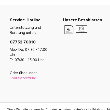
Ruhe- und Schlafräume
Küche u
Koope
Malen, Farbe & Pinsel
Krippenruheraum
Küche
Kreativ mit Kleinkindern
Balan
Stapelliegen & -betten
Küche
Filz, Stoff & Wolle
Ballsp
Service-Hotline
Unsere Bezahlarten
Perlen
Liegepolster & Matratzen
Servi
Unterstützung und
Gestalten mit Glitter, Glitzer und
Bettwäsche
Geschi
Beratung unter:
Glanz
Schlafraumutensilien
Für di
Bügelperlen & Zubehör
07752 70010
Gestalten mit Papier & Pappe
Schränke für Schlafzubehör
Küche
Mo.- Do. 07:30 - 17:00
Kreativmaterial
Uhr
Schlafpodeste & -ebenen
Kneten und Modellieren
Fr. 07:30 - 15:00 Uhr
Gestalten mit Holz
Werkzeuge & Werkraum
Oder über unser
Frühling, Ostern, Muttertag
Kontaktformular
.
Herbst & Laterne
Advent, Weihnachten & Winter
Diese Website verwendet Cookies, um eine bestmögliche Erfahrung b