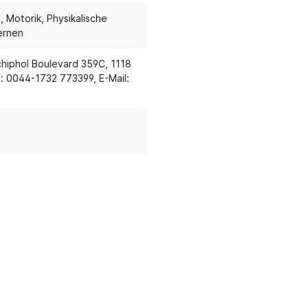
g
, Motorik
, Physikalische
ernen
möbel und Kuschelecken
Eingangsbereich
elecken & Podeste
Garderobensystem H
hiphol Boulevard 359C, 1118
: 0044-1732 773399, E-Mail:
 & Polstermöbel
Garderobensystem J
ck & Sitzkissen
Gardeobensysteme
 & Baldachine
Mobile Garderobe
che
Garderobenpodest
Bewegung, Körper
Outdoor
Stell-, Wand- und Reg
mie & Ernährung
Sandspiel & Zubehör
Garderobenzubehör
n & Fallschutz
Sonnenschutz
Stiefel-, und Taschen
-schränke
& Jonglage
Transportwagen
Metallgarderoben, -sch
olster
Rutschenparadies
stiefelwagen
gungsraum
Wasserspiel
keln
Kletterparadies