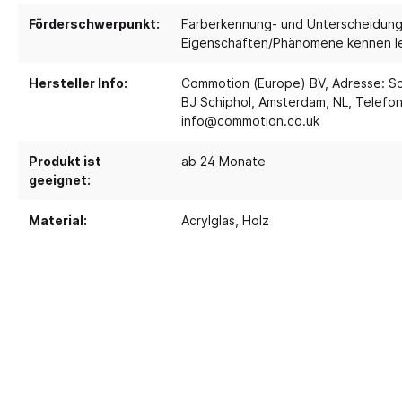
Förderschwerpunkt:
Farberkennung- und Unterscheidun
Eigenschaften/Phänomene kennen l
Spielebenen und Podeste
Polster
Traumhaus 4.0
Kusch
Hersteller Info:
Commotion (Europe) BV, Adresse: Sc
BJ Schiphol, Amsterdam, NL, Telefon
Tobini®
Sofas
info@commotion.co.uk
Spielhöhlen
Sitzsa
Produkt ist
Pavilla
ab 24 Monate
Segel
geeignet:
RaumWürfel - DusyDo
Teppi
Kreativität
Sport, 
RaumHäuser - DusyDo
Material:
Acrylglas
, Holz
Musik und Instrumente
Anato
kombi-mobil
Steck- und Legematerial
Matte
U3 Podeste
Kreatives Gestalten und Werken
Tanz 
Podeste
Papier und Folien
Spielp
Kleben
Bewe
Schneiden
Schau
Buntstifte, Filzstifte & Wachsmaler