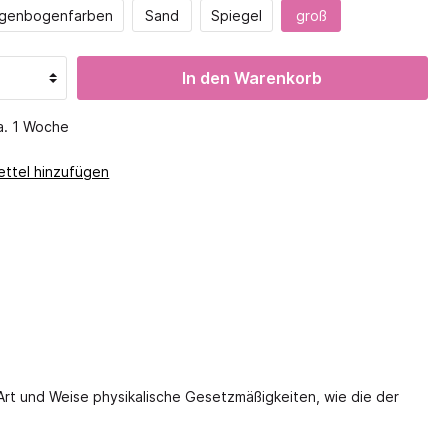
Magnete
 Aufteilung
genbogenfarben
Sand
Spiegel
groß
Krippenregale
Experimenterien
Höhe 188,5
Wetter
In den Warenkorb
tsspiele
Kodo
ale
Natur entdecken
ckel
ca. 1 Woche
Mechanik
sten
Montessori
ttel hinzufügen
o
Mathematik
Geometrie
Muster & Reihen
Messen & Wiegen
Lernsysteme
GMGM
Symmetrie
Zahlen, Mengen, Reihen
Apropos Mathe
Art und Weise physikalische Gesetzmäßigkeiten, wie die der
Digitale Medien
Digital