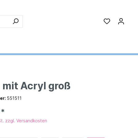
 mit Acryl groß
Natur und Technik
Krippen- und Rollenspielmöbel
Schränke
Ökologie, Natur, Umwelt und
kowidu
er:
551511
egale
Phänomene
Sport und Bewegung
Pamini®
€*
 Höhe 77 cm
Bildung nachhaltiger Entwicklung
piele
Bewegungsbaustelle
(BNE)
Höhe 120 cm
St. zzgl. Versandkosten
Teppiche
Spielwände
Optik & Licht
Höhe 146 cm
Welt & Weltall
Rollenspielmöbel
Höhe 163 cm