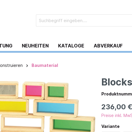
TUNG
NEUHEITEN
KATALOGE
ABVERKAUF
onstruieren
Baumaterial
Blocks
iel
egenheiten und Tische
Lernspiele und Puzzles
Schränke, Regale und
Podest/Bänke
Raumgliederung
 & Mitgefühl
elegenheiten
Teamspiele
Produktnumm
Standardschränke & -r
 und Wickeln
hle
Schlafen
aden & Zubehör
XXL Spiele
236,00 
Schränke/Regale mit
ker
Empathiepuppen
Schrauben- und Stecks
Schränke/Regale mit 
ke
Preise inkl. Mw
taltung und
Spielmöbel
möbel
Zubehör
Schränke/Regale mit 
ulstühle
ation
Variante
-Welt-Spiel
Logikspiele
Schränke/Regale mit 
achsenenstühle