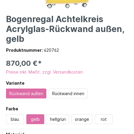
Bogenregal Achtelkreis
Acrylglas-Rückwand außen,
gelb
Produktnummer:
420762
870,00 €*
Preise inkl. MwSt. zzgl. Versandkosten
Variante
Rückwand außen
Rückwand innen
Farbe
blau
gelb
hellgrün
orange
rot