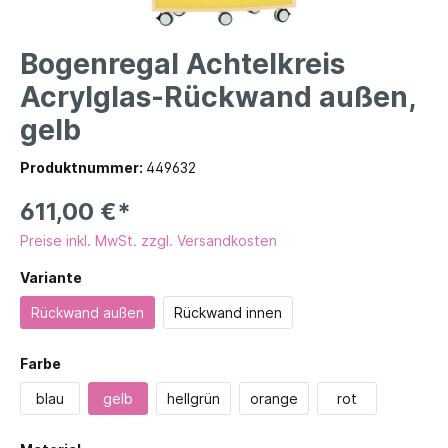
Bogenregal Achtelkreis
Acrylglas-Rückwand außen,
gelb
Produktnummer:
449632
611,00 €*
Preise inkl. MwSt. zzgl. Versandkosten
Variante
Rückwand außen
Rückwand innen
Farbe
blau
gelb
hellgrün
orange
rot