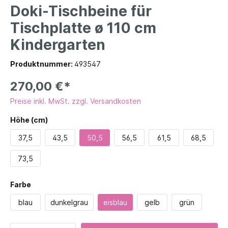
Doki-Tischbeine für
Tischplatte ø 110 cm
Kindergarten
Produktnummer:
493547
270,00 €*
Preise inkl. MwSt. zzgl. Versandkosten
Höhe (cm)
37,5
43,5
50,5
56,5
61,5
68,5
73,5
Farbe
blau
dunkelgrau
eisblau
gelb
grün