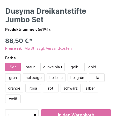
Dusyma Dreikantstifte
Jumbo Set
Produktnummer:
561948
88,50 €*
Preise inkl. MwSt. zzgl. Versandkosten
Farbe
Set
braun
dunkelblau
gelb
gold
grün
hellbeige
hellblau
hellgrün
lila
orange
rosa
rot
schwarz
silber
weiß
In den Warenkorb