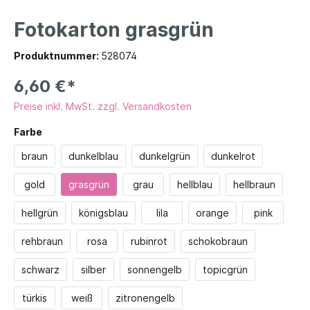
Fotokarton grasgrün
Produktnummer:
528074
6,60 €*
Preise inkl. MwSt. zzgl. Versandkosten
Farbe
braun
dunkelblau
dunkelgrün
dunkelrot
gold
grasgrün
grau
hellblau
hellbraun
hellgrün
königsblau
lila
orange
pink
rehbraun
rosa
rubinrot
schokobraun
schwarz
silber
sonnengelb
topicgrün
türkis
weiß
zitronengelb