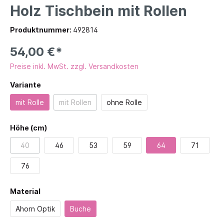
Holz Tischbein mit Rollen
Produktnummer:
492814
54,00 €*
Preise inkl. MwSt. zzgl. Versandkosten
Variante
mit Rolle
mit Rollen
ohne Rolle
Höhe (cm)
40
46
53
59
64
71
76
Material
Ahorn Optik
Buche