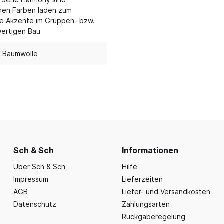
nd Essbereich
Büroausstattung und
ration
Fahrzeuge
chen Farben laden zum
Präsentation
nplanungen
he Akzente im Gruppen- bzw.
ce
Outdoor-Sitzmöbel
Büromöbel Silvio
wertigen Bau
nprogramm
iele
Schaukelparadies
Wand- und kleine Arbe
erwagen & Frühstückstheke
% Baumwolle
Spielplatzgeräte
Bistromöbel
rr
Spielhäuser
Tafeln und Pinnwände
e Krippe
Naturverbunden
Präsentation
nzubehör
Fallschutz
Vitrinen
Dekoration
Wandgestaltung
Sch & Sch
Informationen
Aufräumen & Aufbewa
Über Sch & Sch
Hilfe
Impressum
Lieferzeiten
AGB
Liefer- und Versandkosten
Datenschutz
Zahlungsarten
Rückgaberegelung