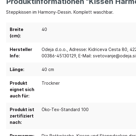
Produktinformationen "Kissen Harmo
Steppkissen im Harmony-Dessin. Komplett waschbar.
Spielebenen und Podeste
Polster
Traumhaus 4.0
Kusch
Breite
40
Tobini®
Sofas
(cm):
Spielhöhlen
Sitzsa
Hersteller
Odeja d.o.o., Adresse: Kidriceva Cesta 80, 422
Pavilla
Segel
Info:
00386-45130129, E-Mail: svetovanje@odeja.si
RaumWürfel - DusyDo
Teppi
Länge:
40 cm
Kreativität
Sport, 
RaumHäuser - DusyDo
Musik und Instrumente
Anato
Produkt
Trockner
kombi-mobil
eignet sich
Steck- und Legematerial
Matte
U3 Podeste
auch für:
Kreatives Gestalten und Werken
Tanz 
Podeste
Produkt ist
Öko-Tex-Standard 100
Papier und Folien
Spielp
zertifiziert
Kleben
Bewe
nach:
Schneiden
Schau
Buntstifte, Filzstifte & Wachsmaler
Programm:
Die Bettwäsche, Kissen und Steppdecken der