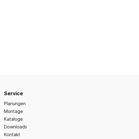
Sicherheit
Bilder- und Wimmelbücher
Lärm- & Schallschutz
Bastelbücher
Erste Hilfe
Schulvorbereitung
itsplätze
Sicherheit im Alltag
Gefühle und Mitgefühl
Fachbücher
Spiel- und Beschäftigung
Kleinkindbücher
Sinneswahrnehmung
Was ist was?
Service
Sachwissen
hren
Planungen
Märchen
Montage
Kochbücher
Kataloge
Downloads
Kontakt