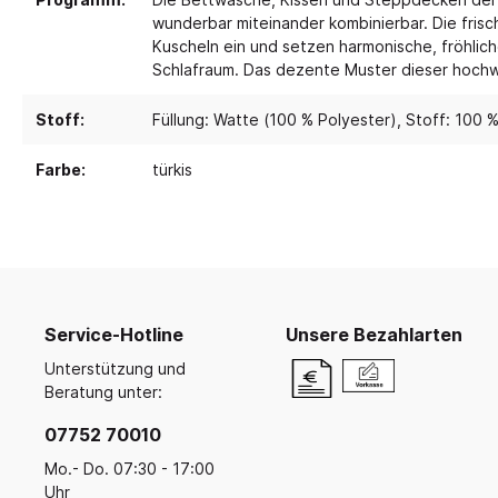
Ruhe- und Schlafräume
Küche u
Koope
Malen, Farbe & Pinsel
wunderbar miteinander kombinierbar. Die fris
Krippenruheraum
Küche
Kreativ mit Kleinkindern
Kuscheln ein und setzen harmonische, fröhlic
Balan
Schlafraum. Das dezente Muster dieser hoch
Stapelliegen & -betten
Küche
Filz, Stoff & Wolle
Ballsp
Perlen
Liegepolster & Matratzen
Servi
Stoff:
Füllung: Watte (100 % Polyester)
, Stoff: 100 
Gestalten mit Glitter, Glitzer und
Bettwäsche
Geschi
Glanz
Farbe:
türkis
Schlafraumutensilien
Für di
Bügelperlen & Zubehör
Gestalten mit Papier & Pappe
Schränke für Schlafzubehör
Küche
Kreativmaterial
Schlafpodeste & -ebenen
Kneten und Modellieren
Gestalten mit Holz
Werkzeuge & Werkraum
Service-Hotline
Unsere Bezahlarten
Frühling, Ostern, Muttertag
Unterstützung und
Herbst & Laterne
Beratung unter:
Advent, Weihnachten & Winter
07752 70010
Mo.- Do. 07:30 - 17:00
Uhr