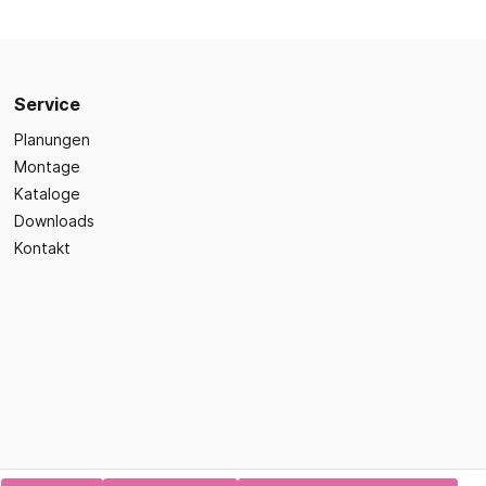
Sicherheit
Bilder- und Wimmelbücher
Lärm- & Schallschutz
Bastelbücher
Erste Hilfe
Schulvorbereitung
itsplätze
Service
Sicherheit im Alltag
Gefühle und Mitgefühl
Planungen
Fachbücher
Montage
Spiel- und Beschäftigung
Kataloge
Downloads
Kleinkindbücher
Kontakt
Sinneswahrnehmung
Was ist was?
Sachwissen
hren
Märchen
Kochbücher