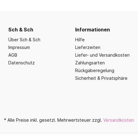
nd Essbereich
Büroausstattung und
ration
Fahrzeuge
Präsentation
nplanungen
ce
Outdoor-Sitzmöbel
Büromöbel Silvio
nprogramm
iele
Schaukelparadies
Wand- und kleine Arbe
Sch & Sch
Informationen
erwagen & Frühstückstheke
Spielplatzgeräte
Bistromöbel
Über Sch & Sch
Hilfe
rr
Spielhäuser
Tafeln und Pinnwände
Impressum
Lieferzeiten
e Krippe
Naturverbunden
AGB
Liefer- und Versandkosten
Präsentation
nzubehör
Datenschutz
Zahlungsarten
Fallschutz
Vitrinen
Rückgaberegelung
Dekoration
Sicherheit & Privatsphäre
Wandgestaltung
Aufräumen & Aufbewa
* Alle Preise inkl. gesetzl. Mehrwertsteuer zzgl.
Versandkosten