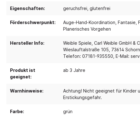
Eigenschaften:
geruchsfrei
, glutenfrei
Spielebenen und Podeste
Polster
Förderschwerpunkt:
Auge-Hand-Koordination
, Fantasie
, 
Traumhaus 4.0
Kusch
Planerisches Vorgehen
Tobini®
Sofas
Hersteller Info:
Weible Spiele, Carl Weible GmbH & C
Spielhöhlen
Sitzsa
Wieslauftalstraße 105, 73614 Schor
Pavilla
Telefon: 07181-935550, E-Mail: ser
Segel
RaumWürfel - DusyDo
Teppi
Produkt ist
ab 3 Jahre
Kreativität
Sport, 
RaumHäuser - DusyDo
geeignet:
Musik und Instrumente
Anato
kombi-mobil
Warnhinweise:
Achtung! Nicht geeignet für Kinder u
Steck- und Legematerial
Matte
U3 Podeste
Erstickungsgefahr.
Kreatives Gestalten und
Tanz 
Podeste
Farbe:
grün
Werken
Spielp
Papier und Folien
Bewe
Kleben
Schau
Schneiden