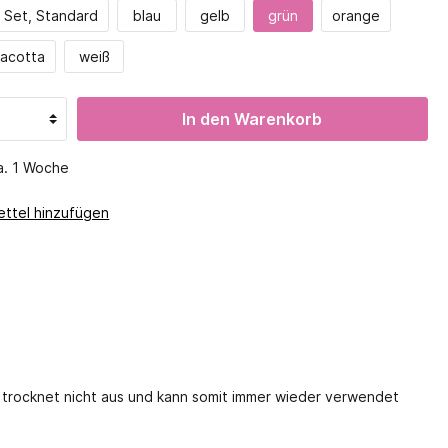
Magnete
 Aufteilung
Set, Standard
blau
gelb
grün
orange
Krippenregale
Experimenterien
Höhe 188,5
racotta
weiß
Wetter
tsspiele
Kodo
ale
Natur entdecken
ckel
In den Warenkorb
Mechanik
sten
Montessori
ca. 1 Woche
o
Mathematik
ttel hinzufügen
Geometrie
Muster & Reihen
Messen & Wiegen
Lernsysteme
GMGM
Symmetrie
Zahlen, Mengen, Reihen
Apropos Mathe
 trocknet nicht aus und kann somit immer wieder verwendet
Digitale Medien
Digital