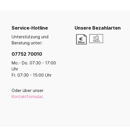
Ruhe- und Schlafräume
Küche u
Koope
Buntstifte, Filzstifte & Wachsmaler
Krippenruheraum
Küche
Malen, Farbe & Pinsel
Balan
Stapelliegen & -betten
Kreativ mit Kleinkindern
Küche
Ballsp
Filz, Stoff & Wolle
Service-Hotline
Unsere Bezahlarten
Liegepolster & Matratzen
Servi
Perlen
Unterstützung und
Bettwäsche
Geschi
Gestalten mit Glitter, Glitzer und
Beratung unter:
Schlafraumutensilien
Glanz
Für di
07752 70010
Bügelperlen & Zubehör
Schränke für Schlafzubehör
Küche
Gestalten mit Papier & Pappe
Mo.- Do. 07:30 - 17:00
Schlafpodeste & -ebenen
Kreativmaterial
Uhr
Fr. 07:30 - 15:00 Uhr
Kneten und Modellieren
Gestalten mit Holz
Werkzeuge & Werkraum
Oder über unser
Kontaktformular
.
Frühling, Ostern, Muttertag
Herbst & Laterne
Advent, Weihnachten & Winter