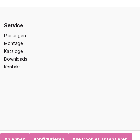
Sicherheit
Bilder- und Wimmelbücher
Lärm- & Schallschutz
Bastelbücher
Erste Hilfe
Schulvorbereitung
Service
itsplätze
Sicherheit im Alltag
Gefühle und Mitgefühl
Planungen
Montage
Fachbücher
Kataloge
Spiel- und Beschäftigung
Downloads
Kleinkindbücher
Kontakt
Sinneswahrnehmung
Was ist was?
Sachwissen
hren
Märchen
Kochbücher
Ablehnen
Konfigurieren
Alle Cookies akzeptieren