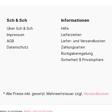
nd Essbereich
Büroausstattung und
ration
Fahrzeuge
Präsentation
nplanungen
ce
Outdoor-Sitzmöbel
Büromöbel Silvio
nprogramm
iele
Schaukelparadies
Sch & Sch
Informationen
Wand- und kleine Arbe
erwagen & Frühstückstheke
Spielplatzgeräte
Über Sch & Sch
Hilfe
Bistromöbel
rr
Impressum
Lieferzeiten
Spielhäuser
Tafeln und Pinnwände
e Krippe
AGB
Liefer- und Versandkosten
Naturverbunden
Präsentation
Datenschutz
Zahlungsarten
nzubehör
Fallschutz
Rückgaberegelung
Vitrinen
Sicherheit & Privatsphäre
Dekoration
Wandgestaltung
Aufräumen & Aufbewa
* Alle Preise inkl. gesetzl. Mehrwertsteuer zzgl.
Versandkosten
ieten zu können.
Mehr Informationen ...