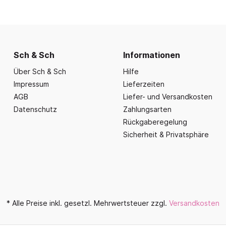
nd Essbereich
Büroausstattung und
ration
Fahrzeuge
Präsentation
nplanungen
ce
Outdoor-Sitzmöbel
Büromöbel Silvio
nprogramm
iele
Schaukelparadies
Wand- und kleine Arbe
erwagen & Frühstückstheke
Sch & Sch
Informationen
Spielplatzgeräte
Bistromöbel
rr
Über Sch & Sch
Hilfe
Spielhäuser
Tafeln und Pinnwände
e Krippe
Impressum
Lieferzeiten
Naturverbunden
Präsentation
AGB
Liefer- und Versandkosten
nzubehör
Fallschutz
Datenschutz
Zahlungsarten
Vitrinen
Rückgaberegelung
Dekoration
Sicherheit & Privatsphäre
Wandgestaltung
Aufräumen & Aufbewa
* Alle Preise inkl. gesetzl. Mehrwertsteuer zzgl.
Versandkosten