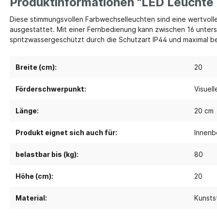
Produktinformationen "LED Leuchte
Diese stimmungsvollen Farbwechselleuchten sind eine wertvoll
Spielebenen und Podeste
Polster
ausgestattet. Mit einer Fernbedienung kann zwischen 16 unters
spritzwassergeschützt durch die Schutzart IP44 und maximal be
Traumhaus 4.0
Kusch
Tobini®
Sofas
Breite (cm):
20
Spielhöhlen
Sitzsa
Pavilla
Segel
Förderschwerpunkt:
Visuel
RaumWürfel - DusyDo
Teppi
Länge:
20 cm
Kreativität
Sport, 
RaumHäuser - DusyDo
Musik und Instrumente
Anato
Produkt eignet sich auch für:
Innenb
kombi-mobil
Steck- und Legematerial
Matte
U3 Podeste
belastbar bis (kg):
80
Kreatives Gestalten und Werken
Tanz 
Podeste
Höhe (cm):
20
Papier und Folien
Spielp
Kleben
Bewe
Material:
Kunsts
Schneiden
Schau
Buntstifte, Filzstifte & Wachsmaler