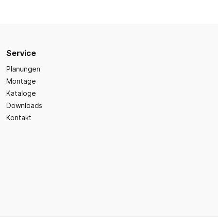
Sicherheit
Bilder- und Wimmelbücher
Lärm- & Schallschutz
Bastelbücher
Erste Hilfe
Schulvorbereitung
itsplätze
Sicherheit im Alltag
Service
Gefühle und Mitgefühl
Planungen
Fachbücher
Montage
Spiel- und Beschäftigung
Kataloge
Kleinkindbücher
Downloads
Sinneswahrnehmung
Kontakt
Was ist was?
Sachwissen
hren
Märchen
Kochbücher