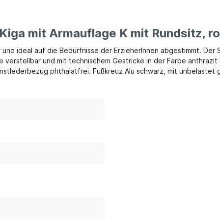
möbel und Kuschelecken
Eingangsbereich
Kiga mit Armauflage K mit Rundsitz, ro
elecken & Podeste
Garderobensystem H
 und ideal auf die Bedürfnisse der ErzieherInnen abgestimmt. Der St
 & Polstermöbel
Garderobensystem J
 verstellbar und mit technischem Gestricke in der Farbe anthrazit
stlederbezug phthalatfrei. Fußkreuz Alu schwarz, mit unbelastet ge
ck & Sitzkissen
Gardeobensysteme
 & Baldachine
Mobile Garderobe
che
Garderobenpodest
Bewegung, Körper
Outdoor
Stell-, Wand- und Reg
mie & Ernährung
Sandspiel & Zubehör
Garderobenzubehör
n & Fallschutz
Sonnenschutz
Stiefel-, und Taschen
-schränke
& Jonglage
Transportwagen
Metallgarderoben, -sch
olster
Rutschenparadies
stiefelwagen
gungsraum
Wasserspiel
keln
Kletterparadies