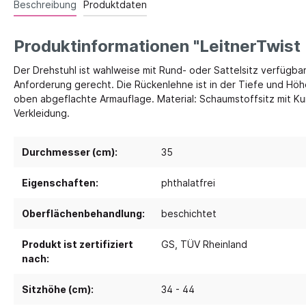
Beschreibung
Produktdaten
Spielebenen und Podeste
Polster
Produktinformationen "LeitnerTwist 
Traumhaus 4.0
Kusch
Der Drehstuhl ist wahlweise mit Rund- oder Sattelsitz verfügbar
Tobini®
Sofas
Anforderung gerecht. Die Rückenlehne ist in der Tiefe und Höhe
oben abgeflachte Armauflage. Material: Schaumstoffsitz mit Kun
Spielhöhlen
Sitzsa
Verkleidung.
Pavilla
Segel
RaumWürfel - DusyDo
Teppi
Durchmesser (cm):
35
Kreativität
Sport, 
RaumHäuser - DusyDo
Eigenschaften:
phthalatfrei
Musik und Instrumente
Anato
kombi-mobil
Steck- und Legematerial
Matte
U3 Podeste
Oberflächenbehandlung:
beschichtet
Kreatives Gestalten und Werken
Tanz 
Podeste
Produkt ist zertifiziert
GS
, TÜV Rheinland
Papier und Folien
Spielp
nach:
Kleben
Bewe
Schneiden
Sitzhöhe (cm):
34 - 44
Schau
Buntstifte, Filzstifte & Wachsmaler