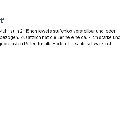
Coding
Makerwerkstatt
Waschen, Wickeln und Hygiene
t"
Workshops
EJ
Wickeleinheiten
Bauen & Konstruieren
uhl ist in 2 Höhen jeweils stufenlos verstellbar und jeder
ambo
Wickelauflagen
 bezogen. Zusätzlich hat die Lehne eine ca. 7 cm starke und
Kugelbahnen
bremsten Rollen für alle Böden. Liftsäule schwarz inkl.
Wickelbausteine
Baumaterial
Wand- und Hubwickeltisch
Konstruktionsmaterial
Regale für Wickelplatz
Bücher
algarderobe
Hygiene- und Frotteeartikel
Kamishibai
Waschraumleisten
Feste feiern
wagen bzw.
Erlebniswaschbecken Lavatina
Naturbibliothek
ränke, -
Musik
Morgenkreis
Mensch und Natur