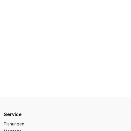
Sicherheit
Bilder- und Wimmelbücher
Lärm- & Schallschutz
Bastelbücher
Erste Hilfe
Schulvorbereitung
itsplätze
Sicherheit im Alltag
Gefühle und Mitgefühl
Fachbücher
Spiel- und Beschäftigung
Kleinkindbücher
Sinneswahrnehmung
Was ist was?
Sachwissen
hren
Märchen
Kochbücher
Service
Planungen