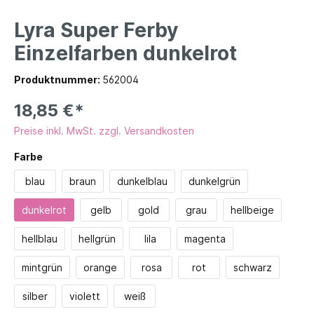
Lyra Super Ferby
Einzelfarben dunkelrot
Produktnummer:
562004
18,85 €*
Preise inkl. MwSt. zzgl. Versandkosten
Farbe
blau
braun
dunkelblau
dunkelgrün
dunkelrot
gelb
gold
grau
hellbeige
hellblau
hellgrün
lila
magenta
mintgrün
orange
rosa
rot
schwarz
silber
violett
weiß