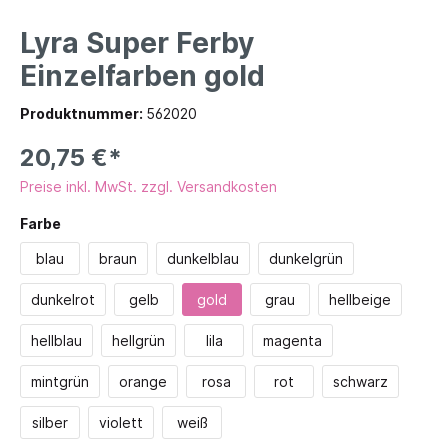
Lyra Super Ferby
Einzelfarben gold
Produktnummer:
562020
20,75 €*
Preise inkl. MwSt. zzgl. Versandkosten
Farbe
blau
braun
dunkelblau
dunkelgrün
dunkelrot
gelb
gold
grau
hellbeige
hellblau
hellgrün
lila
magenta
mintgrün
orange
rosa
rot
schwarz
silber
violett
weiß