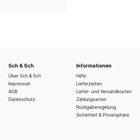
nd Essbereich
Büroausstattung und
ration
Fahrzeuge
Präsentation
nplanungen
ce
Outdoor-Sitzmöbel
Büromöbel Silvio
nprogramm
iele
Schaukelparadies
Wand- und kleine Arbe
erwagen & Frühstückstheke
Spielplatzgeräte
Bistromöbel
rr
Spielhäuser
Tafeln und Pinnwände
e Krippe
Naturverbunden
Präsentation
nzubehör
Fallschutz
Sch & Sch
Informationen
Vitrinen
Über Sch & Sch
Hilfe
Dekoration
Impressum
Lieferzeiten
Wandgestaltung
AGB
Liefer- und Versandkosten
Aufräumen & Aufbewa
Datenschutz
Zahlungsarten
Rückgaberegelung
Sicherheit & Privatsphäre