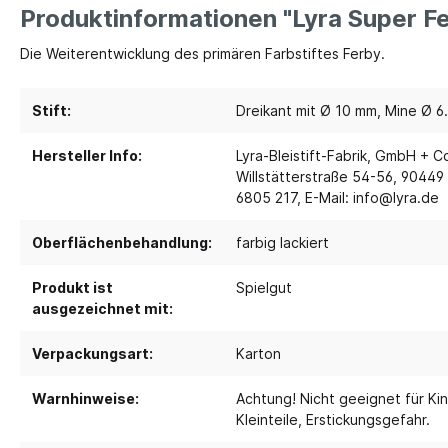
Produktinformationen "Lyra Super Fe
Spielebenen und Podeste
Polster
Die Weiterentwicklung des primären Farbstiftes Ferby.
Traumhaus 4.0
Kusch
Stift:
Dreikant mit Ø 10 mm, Mine Ø 6
Tobini®
Sofas
Spielhöhlen
Sitzsa
Hersteller Info:
Lyra-Bleistift-Fabrik, GmbH + C
Willstätterstraße 54-56, 90449
Pavilla
Segel
6805 217, E-Mail: info@lyra.de
RaumWürfel - DusyDo
Teppi
Kreativität
Sport, 
Oberflächenbehandlung:
farbig lackiert
RaumHäuser - DusyDo
Musik und Instrumente
Anato
kombi-mobil
Produkt ist
Spielgut
Steck- und Legematerial
Matte
U3 Podeste
ausgezeichnet mit:
Kreatives Gestalten und
Tanz 
Podeste
Verpackungsart:
Karton
Werken
Spielp
Papier und Folien
Bewe
Warnhinweise:
Achtung! Nicht geeignet für Kin
Kleben
Kleinteile, Erstickungsgefahr.
Schau
Schneiden