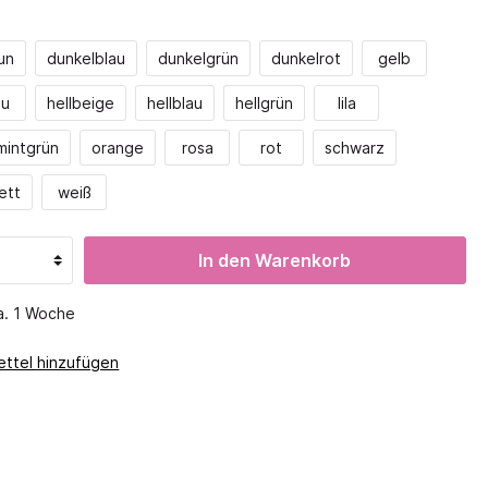
Magnete
 Aufteilung
Krippenregale
Experimenterien
Höhe 188,5
un
dunkelblau
dunkelgrün
dunkelrot
gelb
Wetter
tsspiele
Kodo
ale
au
hellbeige
hellblau
hellgrün
lila
Natur entdecken
ckel
Mechanik
mintgrün
orange
rosa
rot
schwarz
sten
Montessori
lett
weiß
o
Mathematik
Geometrie
In den Warenkorb
Muster & Reihen
Messen & Wiegen
ca. 1 Woche
Lernsysteme
GMGM
ttel hinzufügen
Symmetrie
Zahlen, Mengen, Reihen
Apropos Mathe
Digitale Medien
Digital