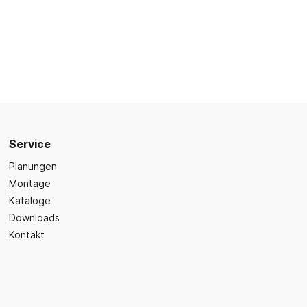
Sicherheit
Bilder- und Wimmelbücher
Lärm- & Schallschutz
Bastelbücher
Erste Hilfe
Schulvorbereitung
itsplätze
Sicherheit im Alltag
Gefühle und Mitgefühl
Fachbücher
Spiel- und Beschäftigung
Kleinkindbücher
Service
Sinneswahrnehmung
Planungen
Montage
Was ist was?
Kataloge
Sachwissen
hren
Downloads
Märchen
Kontakt
Kochbücher