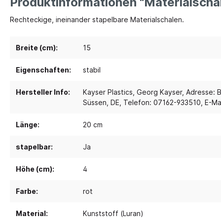
Produktinformationen "Materialschal
Rechteckige, ineinander stapelbare Materialschalen.
Spielebenen und Podeste
Polster
Traumhaus 4.0
Kusch
Breite (cm):
15
Tobini®
Sofas
Eigenschaften:
stabil
Spielhöhlen
Sitzsa
Pavilla
Segel
Hersteller Info:
Kayser Plastics, Georg Kayser, Adresse:
Süssen, DE, Telefon: 07162-933510, E-Mai
RaumWürfel - DusyDo
Teppi
Kreativität
Sport, 
RaumHäuser - DusyDo
Länge:
20 cm
Musik und Instrumente
Anato
kombi-mobil
stapelbar:
Ja
Steck- und Legematerial
Matte
U3 Podeste
Kreatives Gestalten und Werken
Tanz 
Podeste
Höhe (cm):
4
Papier und Folien
Spielp
Farbe:
rot
Kleben
Bewe
Schneiden
Schau
Material:
Kunststoff (Luran)
Buntstifte, Filzstifte & Wachsmaler