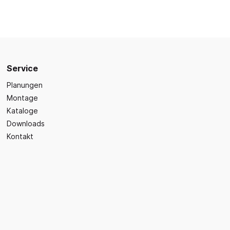
Sicherheit
Bilder- und Wimmelbücher
Lärm- & Schallschutz
Bastelbücher
Erste Hilfe
Schulvorbereitung
itsplätze
Sicherheit im Alltag
Gefühle und Mitgefühl
Service
Fachbücher
Planungen
Spiel- und Beschäftigung
Montage
Kleinkindbücher
Kataloge
Sinneswahrnehmung
Downloads
Kontakt
Was ist was?
Sachwissen
hren
Märchen
Kochbücher