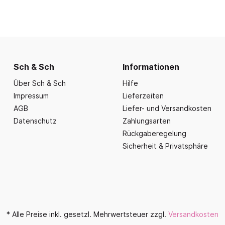
nd Essbereich
Büroausstattung und
ration
Fahrzeuge
Präsentation
nplanungen
ce
Outdoor-Sitzmöbel
Büromöbel Silvio
nprogramm
iele
Schaukelparadies
Wand- und kleine Arbe
erwagen & Frühstückstheke
Spielplatzgeräte
Bistromöbel
rr
Sch & Sch
Informationen
Spielhäuser
Tafeln und Pinnwände
e Krippe
Über Sch & Sch
Hilfe
Naturverbunden
Präsentation
Impressum
Lieferzeiten
nzubehör
Fallschutz
AGB
Liefer- und Versandkosten
Vitrinen
Datenschutz
Zahlungsarten
Dekoration
Rückgaberegelung
Wandgestaltung
Sicherheit & Privatsphäre
Aufräumen & Aufbewa
* Alle Preise inkl. gesetzl. Mehrwertsteuer zzgl.
Versandkosten