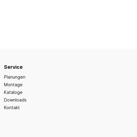
Sicherheit
Bilder- und Wimmelbücher
Lärm- & Schallschutz
Bastelbücher
Erste Hilfe
Schulvorbereitung
itsplätze
Sicherheit im Alltag
Gefühle und Mitgefühl
Fachbücher
Spiel- und Beschäftigung
Kleinkindbücher
Service
Sinneswahrnehmung
Planungen
Was ist was?
Montage
Kataloge
Sachwissen
hren
Downloads
Märchen
Kontakt
Kochbücher