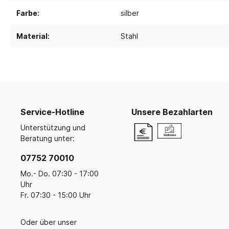
Ruhe- und Schlafräume
Küche u
Koope
Malen, Farbe & Pinsel
Farbe:
silber
Krippenruheraum
Küche
Kreativ mit Kleinkindern
Balan
Stapelliegen & -betten
Küche
Filz, Stoff & Wolle
Material:
Stahl
Ballsp
Perlen
Liegepolster & Matratzen
Servi
Gestalten mit Glitter, Glitzer und
Bettwäsche
Geschi
Glanz
Schlafraumutensilien
Für di
Bügelperlen & Zubehör
Gestalten mit Papier & Pappe
Schränke für Schlafzubehör
Küche
Kreativmaterial
Service-Hotline
Unsere Bezahlarten
Schlafpodeste & -ebenen
Kneten und Modellieren
Unterstützung und
Gestalten mit Holz
Beratung unter:
Werkzeuge & Werkraum
07752 70010
Frühling, Ostern, Muttertag
Herbst & Laterne
Mo.- Do. 07:30 - 17:00
Uhr
Advent, Weihnachten & Winter
Fr. 07:30 - 15:00 Uhr
Oder über unser