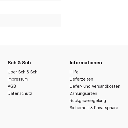
nd Essbereich
Büroausstattung und
ration
Fahrzeuge
Präsentation
nplanungen
ce
Outdoor-Sitzmöbel
Büromöbel Silvio
nprogramm
iele
Schaukelparadies
Wand- und kleine Arbe
erwagen & Frühstückstheke
Spielplatzgeräte
Bistromöbel
rr
Spielhäuser
Tafeln und Pinnwände
e Krippe
Naturverbunden
Präsentation
nzubehör
Fallschutz
Vitrinen
Sch & Sch
Informationen
Dekoration
Über Sch & Sch
Hilfe
Impressum
Lieferzeiten
Wandgestaltung
AGB
Liefer- und Versandkosten
Aufräumen & Aufbewa
Datenschutz
Zahlungsarten
Rückgaberegelung
Sicherheit & Privatsphäre