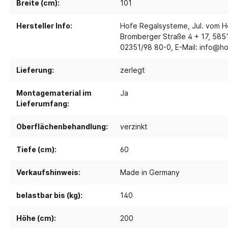
Breite (cm):
101
Hersteller Info:
Hofe Regalsysteme, Jul. vom 
Spielebenen und Podeste
Polster
Bromberger Straße 4 + 17, 5851
Traumhaus 4.0
Kusch
02351/98 80-0, E-Mail: info@h
Tobini®
Sofas
Lieferung:
zerlegt
Spielhöhlen
Sitzsa
Pavilla
Segel
Montagematerial im
Ja
Lieferumfang:
RaumWürfel - DusyDo
Teppi
Kreativität
Sport, 
RaumHäuser - DusyDo
Oberflächenbehandlung:
verzinkt
Musik und Instrumente
Anato
kombi-mobil
Tiefe (cm):
60
Steck- und Legematerial
Matte
U3 Podeste
Kreatives Gestalten und Werken
Tanz 
Verkaufshinweis:
Made in Germany
Podeste
Papier und Folien
Spielp
belastbar bis (kg):
140
Kleben
Bewe
Schneiden
Höhe (cm):
200
Schau
Buntstifte, Filzstifte & Wachsmaler