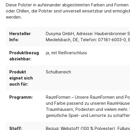
Diese Polster in aufeinander abgestimmten Farben und Formen 
oder Chillen, die Polster sind universell einsetzbar und ermög
Spielebenen und Podeste
Polster
werden.
Traumhaus 4.0
Kusch
Tobini®
Sofas
Hersteller
Dusyma GmbH, Adresse: Haubersbronner St
Info:
Miedelsbach, DE, Telefon: 07181-6003-0, 
Spielhöhlen
Sitzsa
Pavilla
Segel
Produktbezug
ja, mit Reißverschluss
abziehbar:
RaumWürfel - DusyDo
Teppi
Kreativität
Sport, 
RaumHäuser - DusyDo
Produkt
Schulbereich
eignet sich
Musik und Instrumente
Anato
kombi-mobil
auch für:
Steck- und Legematerial
Matte
U3 Podeste
Kreatives Gestalten und Werken
Tanz 
Programm:
RaumFormen – Unsere RaumFormen sind Pol
Podeste
und Farbe passend zu unseren RaumHäuser
Papier und Folien
Spielp
Traumhäusern, Podesten und vielem mehr. 
Kleben
gemütliche Spiel- und Lernorte zu schaffen
Bewe
Schneiden
Schau
Buntstifte, Filzstifte & Wachsmaler
Stoff:
Bezug: Webstoff (100 % Polyester)
, Füllu