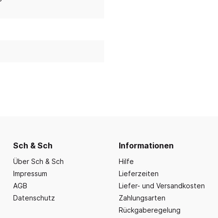
nd Essbereich
Büroausstattung und
ration
Fahrzeuge
Präsentation
nplanungen
ce
Outdoor-Sitzmöbel
Büromöbel Silvio
nprogramm
iele
Schaukelparadies
Wand- und kleine Arbe
erwagen & Frühstückstheke
Spielplatzgeräte
Bistromöbel
rr
Spielhäuser
Tafeln und Pinnwände
e Krippe
Naturverbunden
Präsentation
nzubehör
Fallschutz
Vitrinen
Dekoration
Wandgestaltung
Sch & Sch
Informationen
Aufräumen & Aufbewa
Über Sch & Sch
Hilfe
Impressum
Lieferzeiten
AGB
Liefer- und Versandkosten
Datenschutz
Zahlungsarten
Rückgaberegelung