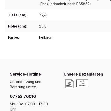
Ruhe- und Schlafräume
Küche u
Koope
(Endzündbarkeit nach BS5852)
Malen, Farbe & Pinsel
Krippenruheraum
Küche
Kreativ mit Kleinkindern
Balan
Tiefe (cm):
77,4
Stapelliegen & -betten
Küche
Filz, Stoff & Wolle
Ballsp
Perlen
Liegepolster & Matratzen
Servi
Höhe (cm):
25,8
Gestalten mit Glitter, Glitzer und
Bettwäsche
Geschi
Glanz
Farbe:
hellgrün
Schlafraumutensilien
Für di
Bügelperlen & Zubehör
Gestalten mit Papier & Pappe
Schränke für Schlafzubehör
Küche
Kreativmaterial
Schlafpodeste & -ebenen
Kneten und Modellieren
Gestalten mit Holz
Werkzeuge & Werkraum
Service-Hotline
Unsere Bezahlarten
Frühling, Ostern, Muttertag
Unterstützung und
Herbst & Laterne
Beratung unter:
Advent, Weihnachten & Winter
07752 70010
Mo.- Do. 07:30 - 17:00
Uhr