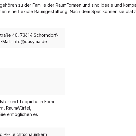
gehören zu der Familie der RaumFormen und sind ideale und kompat
lichen eine flexible Raumgestaltung. Nach dem Spiel können sie pl
möbel und Kuschelecken
Eingangsbereich
elecken & Podeste
Garderobensystem H
 & Polstermöbel
Garderobensystem J
raße 40, 73614 Schorndorf-
E-Mail: info@dusyma.de
ck & Sitzkissen
Gardeobensysteme
 & Baldachine
Mobile Garderobe
che
Garderobenpodest
Bewegung, Körper
Outdoor
Stell-, Wand- und Reg
mie & Ernährung
Sandspiel & Zubehör
Garderobenzubehör
n & Fallschutz
Sonnenschutz
Stiefel-, und Taschen
-schränke
& Jonglage
Transportwagen
ster und Teppiche in Form
n, RaumWürfel,
Metallgarderoben, -sch
olster
Rutschenparadies
Sie ermöglichen es
stiefelwagen
.
gungsraum
Wasserspiel
keln
Kletterparadies
ng: PE-Leichtschaumkern