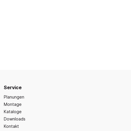
Sicherheit
Bilder- und Wimmelbücher
Lärm- & Schallschutz
Bastelbücher
Erste Hilfe
Schulvorbereitung
itsplätze
Sicherheit im Alltag
Gefühle und Mitgefühl
Fachbücher
Spiel- und Beschäftigung
Kleinkindbücher
Sinneswahrnehmung
Was ist was?
Service
Sachwissen
hren
Planungen
Märchen
Montage
Kochbücher
Kataloge
Downloads
Kontakt