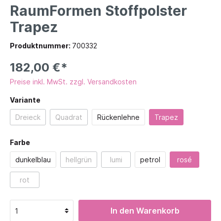
RaumFormen Stoffpolster
Trapez
Produktnummer:
700332
182,00 €*
Preise inkl. MwSt. zzgl. Versandkosten
Variante
Dreieck
Quadrat
Rückenlehne
Trapez
Farbe
dunkelblau
hellgrün
lumi
petrol
rosé
rot
In den Warenkorb