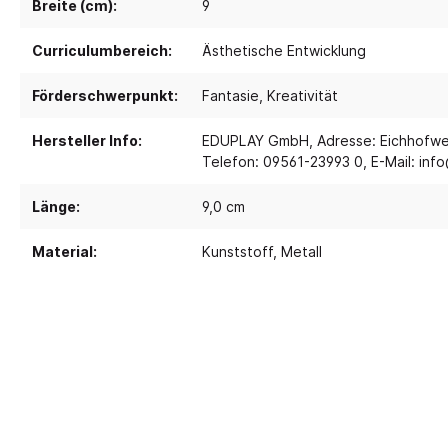
Breite (cm):
9
Curriculumbereich:
Ästhetische Entwicklung
Spielebenen und Podeste
Polster
Traumhaus 4.0
Kusch
Förderschwerpunkt:
Fantasie
, Kreativität
Tobini®
Sofas
Hersteller Info:
EDUPLAY GmbH, Adresse: Eichhofweg
Spielhöhlen
Sitzsa
Telefon: 09561-23993 0, E-Mail: in
Pavilla
Segel
Länge:
9,0 cm
RaumWürfel - DusyDo
Teppi
Kreativität
Sport, 
RaumHäuser - DusyDo
Material:
Kunststoff
, Metall
Musik und Instrumente
Anato
kombi-mobil
Steck- und Legematerial
Matte
U3 Podeste
Kreatives Gestalten und
Tanz 
Podeste
Werken
Spielp
Papier und Folien
Bewe
Kleben
Schau
Schneiden