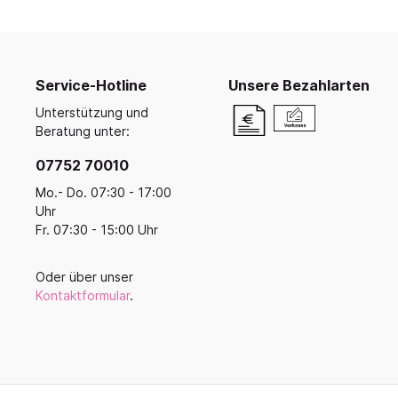
Ruhe- und Schlafräume
Küche u
Koope
Buntstifte, Filzstifte & Wachsmaler
Krippenruheraum
Küche
Malen, Farbe & Pinsel
Balan
Stapelliegen & -betten
Kreativ mit Kleinkindern
Küche
Ballsp
Filz, Stoff & Wolle
Service-Hotline
Unsere Bezahlarten
Liegepolster & Matratzen
Servi
Perlen
Unterstützung und
Bettwäsche
Geschi
Gestalten mit Glitter, Glitzer und
Beratung unter:
Schlafraumutensilien
Glanz
Für di
07752 70010
Bügelperlen & Zubehör
Schränke für Schlafzubehör
Küche
Gestalten mit Papier & Pappe
Mo.- Do. 07:30 - 17:00
Schlafpodeste & -ebenen
Kreativmaterial
Uhr
Fr. 07:30 - 15:00 Uhr
Kneten und Modellieren
Gestalten mit Holz
Werkzeuge & Werkraum
Oder über unser
Kontaktformular
.
Frühling, Ostern, Muttertag
Herbst & Laterne
Advent, Weihnachten & Winter