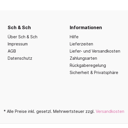
nd Essbereich
Büroausstattung und
ration
Fahrzeuge
Präsentation
nplanungen
ce
Outdoor-Sitzmöbel
Büromöbel Silvio
nprogramm
iele
Schaukelparadies
Wand- und kleine Arbe
Sch & Sch
Informationen
erwagen & Frühstückstheke
Spielplatzgeräte
Bistromöbel
Über Sch & Sch
Hilfe
rr
Spielhäuser
Tafeln und Pinnwände
Impressum
Lieferzeiten
e Krippe
Naturverbunden
AGB
Liefer- und Versandkosten
Präsentation
nzubehör
Datenschutz
Zahlungsarten
Fallschutz
Vitrinen
Rückgaberegelung
Dekoration
Sicherheit & Privatsphäre
Wandgestaltung
Aufräumen & Aufbewa
* Alle Preise inkl. gesetzl. Mehrwertsteuer zzgl.
Versandkosten