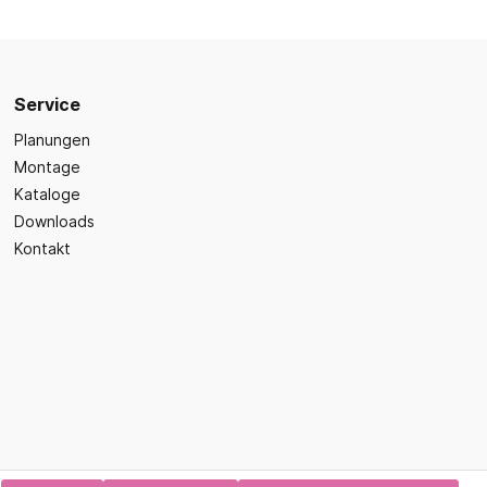
Sicherheit
Bilder- und Wimmelbücher
Lärm- & Schallschutz
Bastelbücher
Erste Hilfe
Schulvorbereitung
itsplätze
Service
Sicherheit im Alltag
Gefühle und Mitgefühl
Planungen
Fachbücher
Montage
Spiel- und Beschäftigung
Kataloge
Downloads
Kleinkindbücher
Kontakt
Sinneswahrnehmung
Was ist was?
Sachwissen
hren
Märchen
Kochbücher