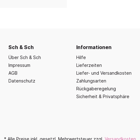
nd Essbereich
Büroausstattung und
ration
Fahrzeuge
Präsentation
nplanungen
ce
Outdoor-Sitzmöbel
Büromöbel Silvio
nprogramm
iele
Schaukelparadies
Wand- und kleine Arbe
erwagen & Frühstückstheke
Spielplatzgeräte
Bistromöbel
rr
Spielhäuser
Sch & Sch
Informationen
Tafeln und Pinnwände
e Krippe
Naturverbunden
Über Sch & Sch
Hilfe
Präsentation
nzubehör
Fallschutz
Impressum
Lieferzeiten
Vitrinen
AGB
Liefer- und Versandkosten
Dekoration
Datenschutz
Zahlungsarten
Wandgestaltung
Rückgaberegelung
Sicherheit & Privatsphäre
Aufräumen & Aufbewa
* Alle Preise inkl. gesetzl. Mehrwertsteuer zzgl.
Versandkosten