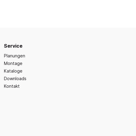
Sicherheit
Bilder- und Wimmelbücher
Lärm- & Schallschutz
Bastelbücher
Erste Hilfe
Schulvorbereitung
itsplätze
Sicherheit im Alltag
Gefühle und Mitgefühl
Fachbücher
Service
Spiel- und Beschäftigung
Planungen
Kleinkindbücher
Montage
Kataloge
Sinneswahrnehmung
Downloads
Was ist was?
Kontakt
Sachwissen
hren
Märchen
Kochbücher