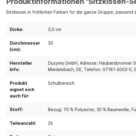
Produktinformationen "Sitzkissen-Se
Sitzkissen in fröhlichen Farben für die ganze Gruppe, passend
Spielebenen und Podeste
Polster
Traumhaus 4.0
Kusch
Dicke:
3,0 cm
Tobini®
Sofas
Durchmesser
30
Spielhöhlen
Sitzs
(cm):
Pavilla
Segel
Hersteller
Dusyma GmbH, Adresse: Haubersbronner St
RaumWürfel - DusyDo
Teppi
Info:
Miedelsbach, DE, Telefon: 07181-6003-0, 
Kreativität
Sport, 
RaumHäuser - DusyDo
Musik und Instrumente
Anato
Produkt
Schulbereich
kombi-mobil
eignet sich
Steck- und Legematerial
Matte
U3 Podeste
auch für:
Kreatives Gestalten und Werken
Tanz 
Podeste
Stoff:
Bezug: 70 % Polyester, 30 % Baumwolle
, F
Papier und Folien
Spielp
Kleben
Bewe
Teileanzahl:
26
Schneiden
Schau
Buntstifte, Filzstifte & Wachsmaler