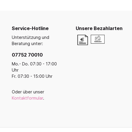
Ruhe- und Schlafräume
Küche u
Koope
Buntstifte, Filzstifte & Wachsmaler
Krippenruheraum
Küche
Malen, Farbe & Pinsel
Balan
Stapelliegen & -betten
Kreativ mit Kleinkindern
Küche
Ballsp
Filz, Stoff & Wolle
Service-Hotline
Unsere Bezahlarten
Liegepolster & Matratzen
Servi
Perlen
Unterstützung und
Bettwäsche
Geschi
Gestalten mit Glitter, Glitzer und
Beratung unter:
Schlafraumutensilien
Glanz
Für di
07752 70010
Bügelperlen & Zubehör
Schränke für Schlafzubehör
Küche
Gestalten mit Papier & Pappe
Mo.- Do. 07:30 - 17:00
Schlafpodeste & -ebenen
Kreativmaterial
Uhr
Fr. 07:30 - 15:00 Uhr
Kneten und Modellieren
Gestalten mit Holz
Werkzeuge & Werkraum
Oder über unser
Kontaktformular
.
Frühling, Ostern, Muttertag
Herbst & Laterne
Advent, Weihnachten & Winter