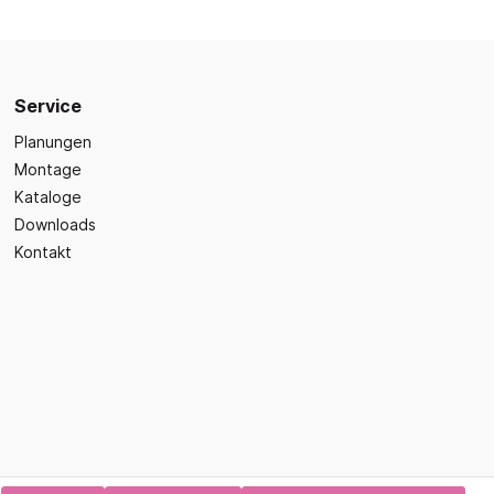
Sicherheit
Bilder- und Wimmelbücher
Lärm- & Schallschutz
Bastelbücher
Erste Hilfe
Schulvorbereitung
itsplätze
Service
Sicherheit im Alltag
Gefühle und Mitgefühl
Planungen
Fachbücher
Montage
Spiel- und Beschäftigung
Kataloge
Downloads
Kleinkindbücher
Kontakt
Sinneswahrnehmung
Was ist was?
Sachwissen
hren
Märchen
Kochbücher