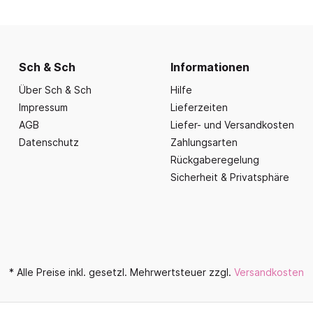
nd Essbereich
Büroausstattung und
ration
Fahrzeuge
Präsentation
nplanungen
ce
Outdoor-Sitzmöbel
Büromöbel Silvio
nprogramm
iele
Schaukelparadies
Wand- und kleine Arbe
Sch & Sch
Informationen
erwagen & Frühstückstheke
Spielplatzgeräte
Bistromöbel
Über Sch & Sch
Hilfe
rr
Spielhäuser
Tafeln und Pinnwände
Impressum
Lieferzeiten
e Krippe
Naturverbunden
AGB
Liefer- und Versandkosten
Präsentation
nzubehör
Datenschutz
Zahlungsarten
Fallschutz
Vitrinen
Rückgaberegelung
Dekoration
Sicherheit & Privatsphäre
Wandgestaltung
Aufräumen & Aufbewa
* Alle Preise inkl. gesetzl. Mehrwertsteuer zzgl.
Versandkosten