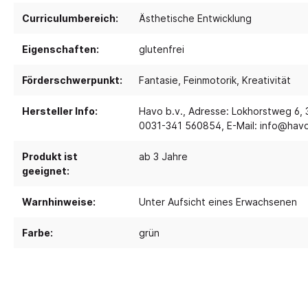
Curriculumbereich:
Ästhetische Entwicklung
Spielebenen und Podeste
Polster
Eigenschaften:
glutenfrei
Traumhaus 4.0
Kusch
Tobini®
Sofas
Förderschwerpunkt:
Fantasie
, Feinmotorik
, Kreativität
Spielhöhlen
Sitzsa
Hersteller Info:
Havo b.v., Adresse: Lokhorstweg 6, 
Pavilla
Segel
0031-341 560854, E-Mail: info@hav
RaumWürfel - DusyDo
Teppi
Produkt ist
ab 3 Jahre
Kreativität
Sport, 
RaumHäuser - DusyDo
geeignet:
Musik und Instrumente
Anato
kombi-mobil
Warnhinweise:
Unter Aufsicht eines Erwachsenen
Steck- und Legematerial
Matte
U3 Podeste
Kreatives Gestalten und
Tanz 
Farbe:
grün
Podeste
Werken
Spielp
Papier und Folien
Bewe
Kleben
Schau
Schneiden