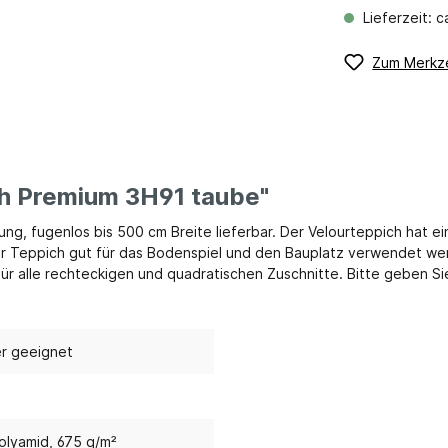
Lieferzeit: 
möbel und Kuschelecken
Eingangsbereich
Zum Merkze
elecken & Podeste
Garderobensystem H
 & Polstermöbel
Garderobensystem J
ck & Sitzkissen
Gardeobensysteme
 & Baldachine
Mobile Garderobe
ch Premium 3H91 taube"
iche
Garderobenpodest
ung, fugenlos bis 500 cm Breite lieferbar. Der Velourteppich hat ei
Bewegung, Körper
Outdoor
Stell-, Wand- und Reg
er Teppich gut für das Bodenspiel und den Bauplatz verwendet werd
mie & Ernährung
Sandspiel & Zubehör
r alle rechteckigen und quadratischen Zuschnitte. Bitte geben Si
Garderobenzubehör
n & Fallschutz
Sonnenschutz
Stiefel-, und Taschen
-schränke
& Jonglage
Transportwagen
er geeignet
Metallgarderoben, -sch
olster
Rutschenparadies
stiefelwagen
gungsraum
Wasserspiel
keln
Kletterparadies
olyamid, 675 g/m²