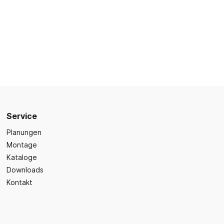
Sicherheit
Bilder- und Wimmelbücher
Lärm- & Schallschutz
Bastelbücher
Erste Hilfe
Schulvorbereitung
itsplätze
Sicherheit im Alltag
Gefühle und Mitgefühl
Fachbücher
Spiel- und Beschäftigung
Kleinkindbücher
Service
Sinneswahrnehmung
Planungen
Was ist was?
Montage
Sachwissen
hren
Kataloge
Märchen
Downloads
Kontakt
Kochbücher