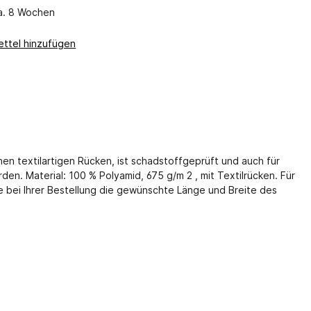
ca. 8 Wochen
Coding
Makerwerkstatt
Waschen, Wickeln und Hygiene
ttel hinzufügen
Workshops
EJ
Wickeleinheiten
Bauen & Konstruieren
ambo
Wickelauflagen
Kugelbahnen
Wickelbausteine
Baumaterial
Wand- und Hubwickeltisch
Konstruktionsmaterial
Regale für Wickelplatz
nen textilartigen Rücken, ist schadstoffgeprüft und auch für
Bücher
algarderobe
Hygiene- und Frotteeartikel
en. Material: 100 % Polyamid, 675 g/m 2 , mit Textilrücken. Für
Kamishibai
e bei Ihrer Bestellung die gewünschte Länge und Breite des
Waschraumleisten
Feste feiern
wagen bzw.
Erlebniswaschbecken Lavatina
Naturbibliothek
ränke, -
Musik
Morgenkreis
Mensch und Natur