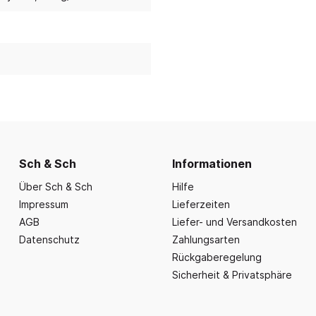
nd Essbereich
Büroausstattung und
ration
Fahrzeuge
Präsentation
nplanungen
ce
Outdoor-Sitzmöbel
Büromöbel Silvio
nprogramm
iele
Schaukelparadies
Wand- und kleine Arbe
erwagen & Frühstückstheke
Spielplatzgeräte
Bistromöbel
rr
Spielhäuser
Tafeln und Pinnwände
e Krippe
Naturverbunden
Präsentation
nzubehör
Fallschutz
Vitrinen
Sch & Sch
Informationen
Dekoration
Über Sch & Sch
Hilfe
Wandgestaltung
Impressum
Lieferzeiten
Aufräumen & Aufbewa
AGB
Liefer- und Versandkosten
Datenschutz
Zahlungsarten
Rückgaberegelung
Sicherheit & Privatsphäre