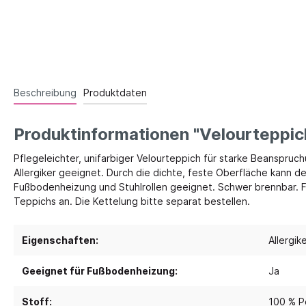
Spielebenen und Podeste
Polster
Traumhaus 4.0
Kusch
Tobini®
Sofas
Beschreibung
Produktdaten
Spielhöhlen
Sitzsa
Pavilla
Segel
Produktinformationen "Velourteppi
RaumWürfel - DusyDo
Tepp
Pflegeleichter, unifarbiger Velourteppich für starke Beanspruch
Kreativität
Sport, 
RaumHäuser - DusyDo
Allergiker geeignet. Durch die dichte, feste Oberfläche kann d
Musik und Instrumente
Anato
Fußbodenheizung und Stuhlrollen geeignet. Schwer brennbar. Fü
kombi-mobil
Teppichs an. Die Kettelung bitte separat bestellen.
Steck- und Legematerial
Matte
U3 Podeste
Kreatives Gestalten und Werken
Tanz 
Podeste
Eigenschaften:
Allergik
Papier und Folien
Spielp
Kleben
Geeignet für Fußbodenheizung:
Ja
Bewe
Schneiden
Schau
Buntstifte, Filzstifte & Wachsmaler
Stoff:
100 % P