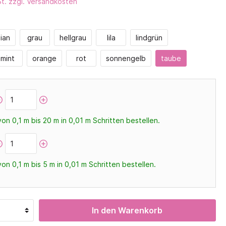
St. zzgl. Versandkosten
Magnete
 Aufteilung
Krippenregale
Experimenterien
Höhe 188,5
Wetter
ian
grau
hellgrau
lila
lindgrün
tsspiele
Kodo
ale
Natur entdecken
mint
orange
rot
sonnengelb
taube
ckel
Mechanik
sten
Montessori
o
Mathematik
Geometrie
on 0,1 m bis 20 m in
0,01
m Schritten bestellen.
Muster & Reihen
Messen & Wiegen
Lernsysteme
GMGM
on 0,1 m bis 5 m in
0,01
m Schritten bestellen.
Symmetrie
Zahlen, Mengen, Reihen
Apropos Mathe
In den Warenkorb
Digitale Medien
Digital