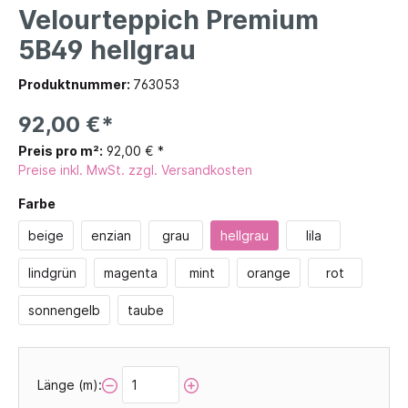
Velourteppich Premium
5B49 hellgrau
Produktnummer:
763053
92,00 €*
Preis pro m²:
92,00 € *
Preise inkl. MwSt. zzgl. Versandkosten
Farbe
beige
enzian
grau
hellgrau
lila
lindgrün
magenta
mint
orange
rot
sonnengelb
taube
Länge (m):