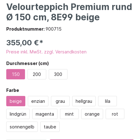
Velourteppich Premium rund
Ø 150 cm, 8E99 beige
Produktnummer:
900715
355,00 €*
Preise inkl. MwSt. zzgl. Versandkosten
Durchmesser (cm)
150
200
300
Farbe
beige
enzian
grau
hellgrau
lila
lindgrün
magenta
mint
orange
rot
sonnengelb
taube