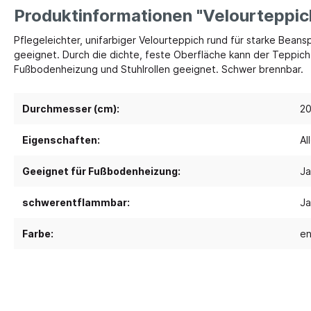
Produktinformationen "Velourteppic
Spielebenen und Podeste
Polster
Pflegeleichter, unifarbiger Velourteppich rund für starke Beans
geeignet. Durch die dichte, feste Oberfläche kann der Teppich
Traumhaus 4.0
Kusch
Fußbodenheizung und Stuhlrollen geeignet. Schwer brennbar.
Tobini®
Sofas
Spielhöhlen
Sitzsa
Durchmesser (cm):
2
Pavilla
Segel
Eigenschaften:
Al
RaumWürfel - DusyDo
Tepp
Kreativität
Sport, 
RaumHäuser - DusyDo
Geeignet für Fußbodenheizung:
Ja
Musik und Instrumente
Anato
kombi-mobil
schwerentflammbar:
Ja
Steck- und Legematerial
Matte
U3 Podeste
Kreatives Gestalten und Werken
Tanz 
Farbe:
en
Podeste
Papier und Folien
Spielp
Kleben
Bewe
Schneiden
Schau
Buntstifte, Filzstifte & Wachsmaler