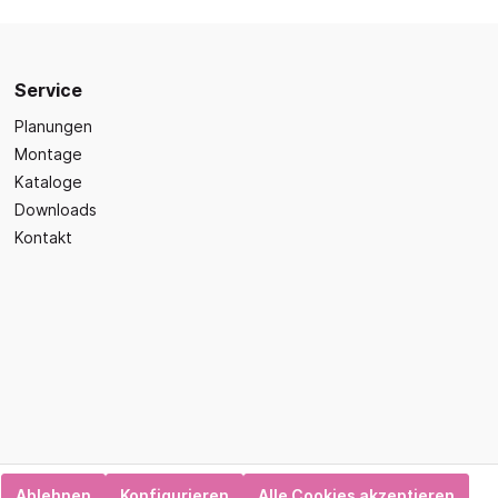
Sicherheit
Bilder- und Wimmelbücher
Lärm- & Schallschutz
Bastelbücher
Erste Hilfe
Schulvorbereitung
Service
itsplätze
Sicherheit im Alltag
Gefühle und Mitgefühl
Planungen
Montage
Fachbücher
Kataloge
Spiel- und Beschäftigung
Downloads
Kleinkindbücher
Kontakt
Sinneswahrnehmung
Was ist was?
Sachwissen
hren
Märchen
Kochbücher
Ablehnen
Konfigurieren
Alle Cookies akzeptieren