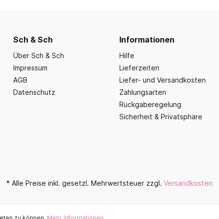
nd Essbereich
Büroausstattung und
ration
Fahrzeuge
Präsentation
nplanungen
ce
Outdoor-Sitzmöbel
Büromöbel Silvio
nprogramm
iele
Schaukelparadies
Sch & Sch
Informationen
Wand- und kleine Arbe
erwagen & Frühstückstheke
Spielplatzgeräte
Über Sch & Sch
Hilfe
Bistromöbel
rr
Impressum
Lieferzeiten
Spielhäuser
Tafeln und Pinnwände
e Krippe
AGB
Liefer- und Versandkosten
Naturverbunden
Präsentation
Datenschutz
Zahlungsarten
nzubehör
Fallschutz
Rückgaberegelung
Vitrinen
Sicherheit & Privatsphäre
Dekoration
Wandgestaltung
Aufräumen & Aufbewa
* Alle Preise inkl. gesetzl. Mehrwertsteuer zzgl.
Versandkosten
ieten zu können.
Mehr Informationen ...