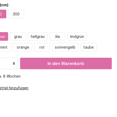
Magnete
 Aufteilung
(cm)
Krippenregale
Experimenterien
Höhe 188,5
0
300
Wetter
tsspiele
Kodo
ale
Natur entdecken
ckel
Mechanik
ian
grau
hellgrau
lila
lindgrün
sten
Montessori
mint
orange
rot
sonnengelb
taube
o
Mathematik
Geometrie
Muster & Reihen
In den Warenkorb
Messen & Wiegen
Lernsysteme
ca. 8 Wochen
GMGM
ttel hinzufügen
Symmetrie
Zahlen, Mengen, Reihen
Apropos Mathe
Digitale Medien
Digital