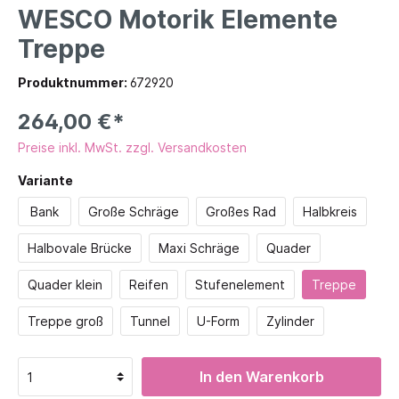
WESCO Motorik Elemente
Treppe
Produktnummer:
672920
264,00 €*
Preise inkl. MwSt. zzgl. Versandkosten
Variante
Bank
Große Schräge
Großes Rad
Halbkreis
Halbovale Brücke
Maxi Schräge
Quader
Quader klein
Reifen
Stufenelement
Treppe
Treppe groß
Tunnel
U-Form
Zylinder
In den Warenkorb