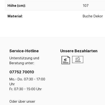
Ruhe- und Schlafräume
Küche u
Koope
Malen, Farbe & Pinsel
Höhe (cm):
107
Krippenruheraum
Küche
Kreativ mit Kleinkindern
Balan
Stapelliegen & -betten
Küche
Filz, Stoff & Wolle
Material:
Buche Dekor
Ballsp
Perlen
Liegepolster & Matratzen
Servi
Gestalten mit Glitter, Glitzer und
Bettwäsche
Geschi
Glanz
Schlafraumutensilien
Für di
Bügelperlen & Zubehör
Gestalten mit Papier & Pappe
Schränke für Schlafzubehör
Küche
Kreativmaterial
Service-Hotline
Unsere Bezahlarten
Schlafpodeste & -ebenen
Kneten und Modellieren
Unterstützung und
Gestalten mit Holz
Beratung unter:
Werkzeuge & Werkraum
07752 70010
Frühling, Ostern, Muttertag
Herbst & Laterne
Mo.- Do. 07:30 - 17:00
Uhr
Advent, Weihnachten & Winter
Fr. 07:30 - 15:00 Uhr
Oder über unser