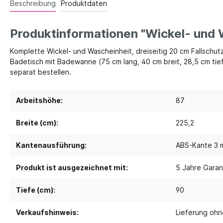
Beschreibung
Produktdaten
Spielebenen und Podeste
Polster
Produktinformationen "Wickel- und 
Traumhaus 4.0
Kusch
Komplette Wickel- und Wascheinheit, dreiseitig 20 cm Fallschut
Tobini®
Sofas
Badetisch mit Badewanne (75 cm lang, 40 cm breit, 28,5 cm tief
separat bestellen.
Spielhöhlen
Sitzsa
Pavilla
Segel
Arbeitshöhe:
87
RaumWürfel - DusyDo
Teppi
Kreativität
Sport, 
RaumHäuser - DusyDo
Breite (cm):
225,2
Musik und Instrumente
Anato
kombi-mobil
Kantenausführung:
ABS-Kante 3 m
Steck- und Legematerial
Matte
U3 Podeste
Kreatives Gestalten und Werken
Tanz 
Produkt ist ausgezeichnet mit:
5 Jahre Garan
Podeste
Papier und Folien
Spielp
Tiefe (cm):
90
Kleben
Bewe
Schneiden
Verkaufshinweis:
Lieferung ohne
Schau
Buntstifte, Filzstifte & Wachsmaler