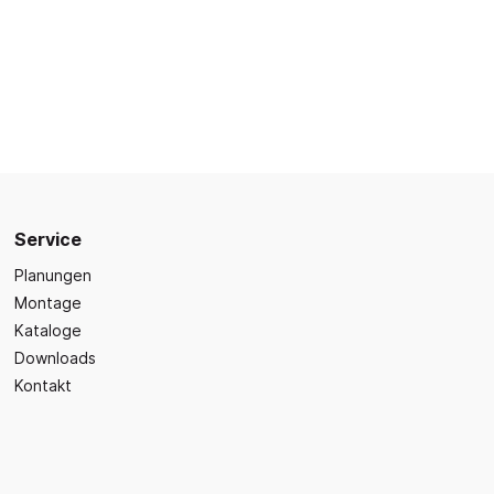
Sicherheit
Bilder- und Wimmelbücher
Lärm- & Schallschutz
Bastelbücher
Erste Hilfe
Schulvorbereitung
itsplätze
Sicherheit im Alltag
Gefühle und Mitgefühl
Fachbücher
Spiel- und Beschäftigung
Kleinkindbücher
Service
Sinneswahrnehmung
Planungen
Was ist was?
Montage
Kataloge
Sachwissen
hren
Downloads
Märchen
Kontakt
Kochbücher