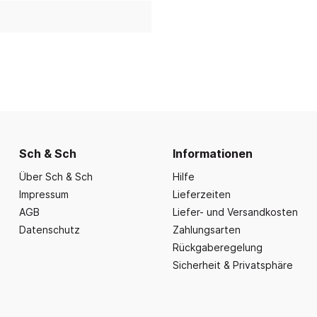
nd Essbereich
Büroausstattung und
ration
Fahrzeuge
Präsentation
nplanungen
ce
Outdoor-Sitzmöbel
Büromöbel Silvio
nprogramm
iele
Schaukelparadies
Wand- und kleine Arbe
erwagen & Frühstückstheke
Spielplatzgeräte
Bistromöbel
rr
Spielhäuser
Tafeln und Pinnwände
e Krippe
Naturverbunden
Präsentation
nzubehör
Fallschutz
Sch & Sch
Informationen
Vitrinen
Dekoration
Über Sch & Sch
Hilfe
Impressum
Lieferzeiten
Wandgestaltung
AGB
Liefer- und Versandkosten
Aufräumen & Aufbewa
Datenschutz
Zahlungsarten
Rückgaberegelung
Sicherheit & Privatsphäre